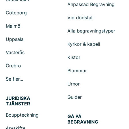
Anpassad Begravning
Göteborg
Vid dödsfall
Malmö
Alla begravningstyper
Uppsala
Kyrkor & kapell
Västerås
Kistor
Örebro
Blommor
Se fler...
Urnor
Guider
JURIDISKA
TJÄNSTER
Bouppteckning
GÅ PÅ
BEGRAVNING
Arvskifte