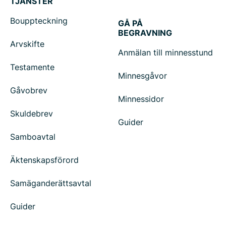
TJÄNSTER
Bouppteckning
GÅ PÅ
BEGRAVNING
Arvskifte
Anmälan till minnesstund
Testamente
Minnesgåvor
Gåvobrev
Minnessidor
Skuldebrev
Guider
Samboavtal
Äktenskapsförord
Samäganderättsavtal
Guider