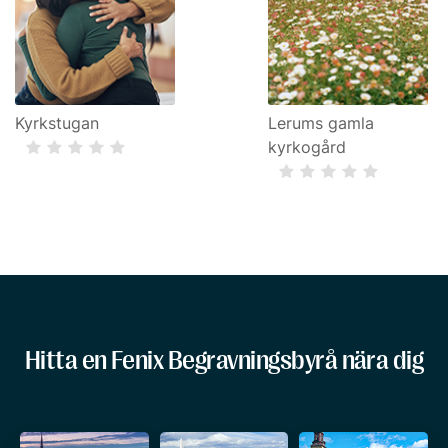
Kyrkstugan
Lerums gamla
kyrkogård
Hitta en Fenix Begravningsbyrå nära dig