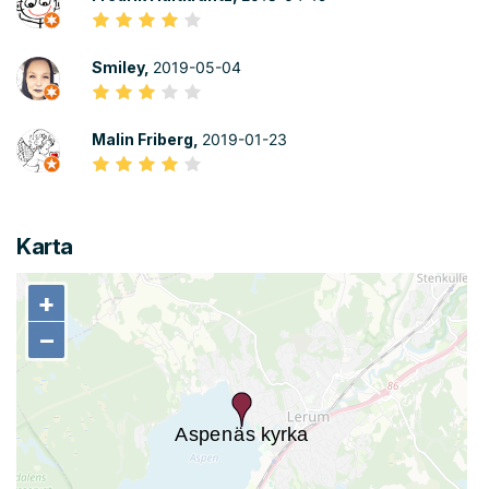
Smiley,
2019-05-04
Malin Friberg,
2019-01-23
Karta
+
+
−
−