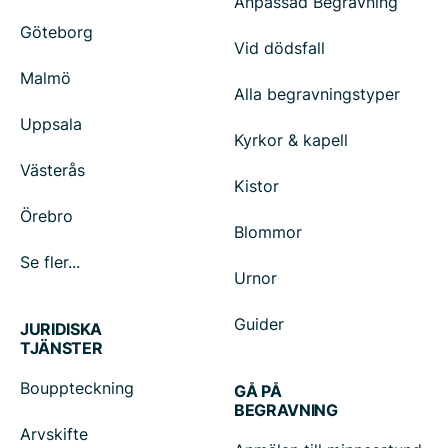
Anpassad Begravning
Göteborg
Vid dödsfall
Malmö
Alla begravningstyper
Uppsala
Kyrkor & kapell
Västerås
Kistor
Örebro
Blommor
Se fler...
Urnor
Guider
JURIDISKA
TJÄNSTER
Bouppteckning
GÅ PÅ
BEGRAVNING
Arvskifte