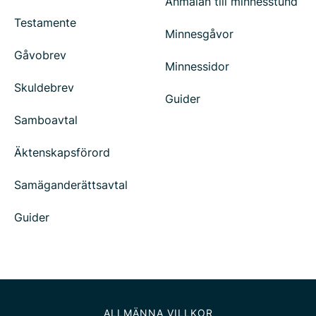
Anmälan till minnesstund
Testamente
Minnesgåvor
Gåvobrev
Minnessidor
Skuldebrev
Guider
Samboavtal
Äktenskapsförord
Samäganderättsavtal
Guider
ALLMÄNNA VILLKOR