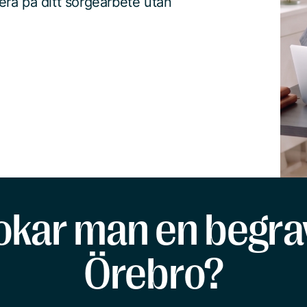
ra på ditt sorgearbete utan
okar man en begrav
Örebro?