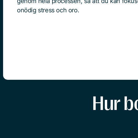
genom hela processen, så att du kan fokuse
onödig stress och oro.
Hur b