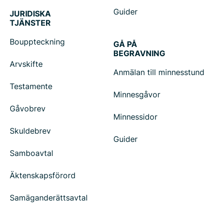
Guider
JURIDISKA
TJÄNSTER
Bouppteckning
GÅ PÅ
BEGRAVNING
Arvskifte
Anmälan till minnesstund
Testamente
Minnesgåvor
Gåvobrev
Minnessidor
Skuldebrev
Guider
Samboavtal
Äktenskapsförord
Samäganderättsavtal