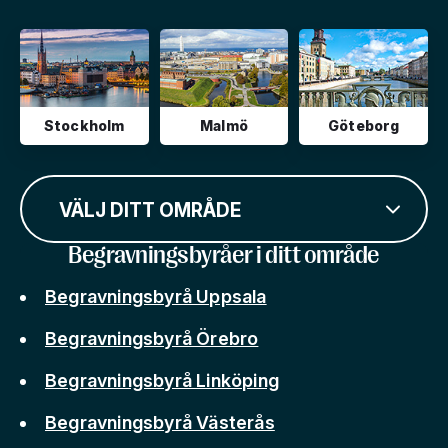
Stockholm
Malmö
Göteborg
VÄLJ DITT OMRÅDE
Begravningsbyråer i ditt område
Begravningsbyrå Uppsala
Begravningsbyrå Örebro
Begravningsbyrå Linköping
Begravningsbyrå Västerås