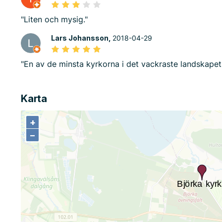
"Liten och mysig."
Lars Johansson,
2018-04-29
"En av de minsta kyrkorna i det vackraste landskapet 
Karta
+
+
−
−