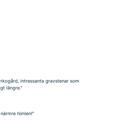
yrkogård, intressanta gravstenar som
gt längre."
g närmre himlen!"