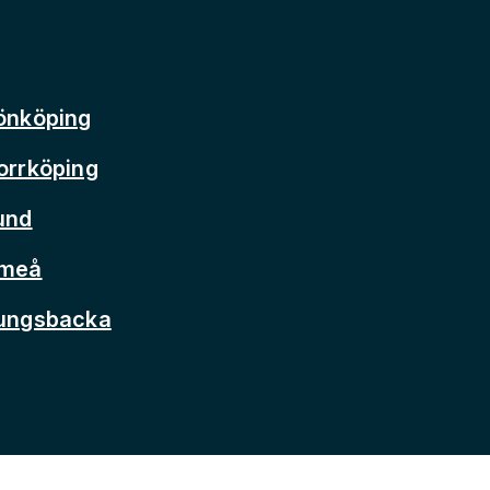
önköping
orrköping
und
Umeå
Kungsbacka