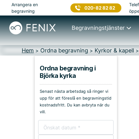
Arrangera en
Telef
020-82 82 82
begravning
öppe
Begravningstjänster
Hem
Ordna begravning
Kyrkor & kapell
>
>
Ordna begravning i
Björka kyrka
Platser i Sjöbo
Senast nästa arbetsdag så ringer vi
Kyrkor & kapell
upp för att föreslå en begravningstid
kostnadsfritt. Du kan avbryta när du
Begravningsplatser
vill.
Församlingshem
Bårhus