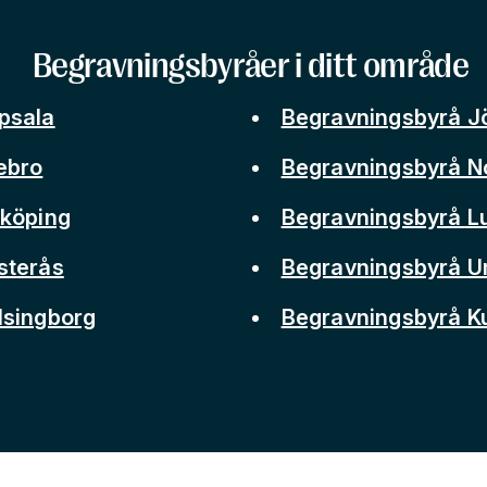
Begravningsbyråer i ditt område
psala
Begravningsbyrå J
ebro
Begravningsbyrå N
nköping
Begravningsbyrå L
sterås
Begravningsbyrå 
lsingborg
Begravningsbyrå 