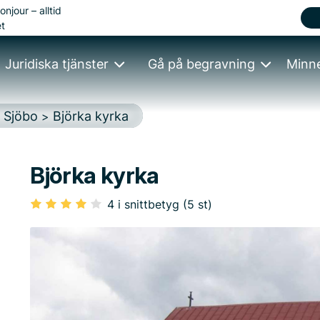
onjour – alltid
t
Juridiska tjänster
Gå på begravning
Minn
Sjöbo
Björka kyrka
>
>
Björka kyrka
4 i snittbetyg (5 st)