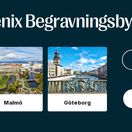
enix Begravningsby
Malmö
Göteborg