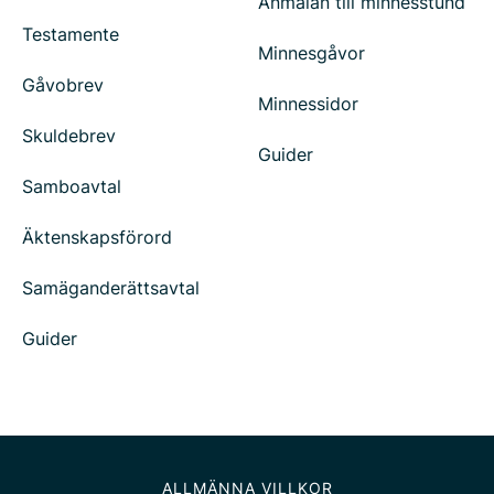
Anmälan till minnesstund
Testamente
Minnesgåvor
Gåvobrev
Minnessidor
Skuldebrev
Guider
Samboavtal
Äktenskapsförord
Samäganderättsavtal
Guider
ALLMÄNNA VILLKOR