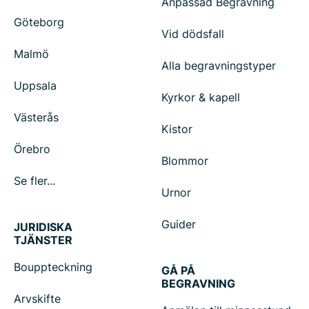
Anpassad Begravning
Göteborg
Vid dödsfall
Malmö
Alla begravningstyper
Uppsala
Kyrkor & kapell
Västerås
Kistor
Örebro
Blommor
Se fler...
Urnor
Guider
JURIDISKA
TJÄNSTER
Bouppteckning
GÅ PÅ
BEGRAVNING
Arvskifte