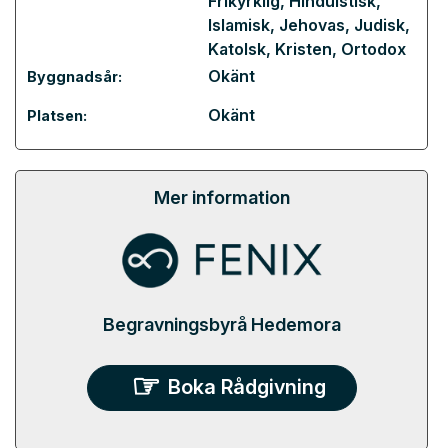
Frikyrklig
,
Hinduistisk
,
Islamisk
,
Jehovas
,
Judisk
,
Katolsk
,
Kristen
,
Ortodox
Okänt
Byggnadsår:
Okänt
Platsen:
Mer information
Begravningsbyrå Hedemora
Boka Rådgivning