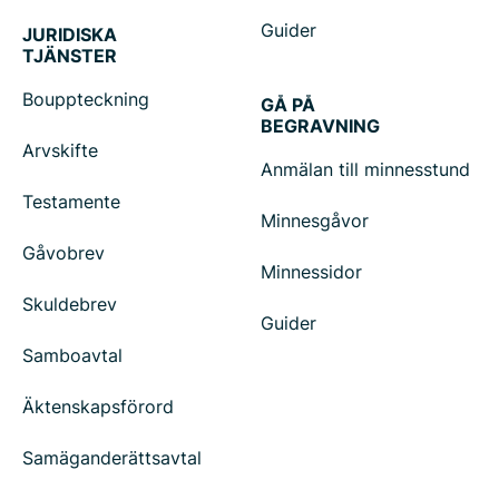
Guider
JURIDISKA
TJÄNSTER
Bouppteckning
GÅ PÅ
BEGRAVNING
Arvskifte
Anmälan till minnesstund
Testamente
Minnesgåvor
Gåvobrev
Minnessidor
Skuldebrev
Guider
Samboavtal
Äktenskapsförord
Samäganderättsavtal