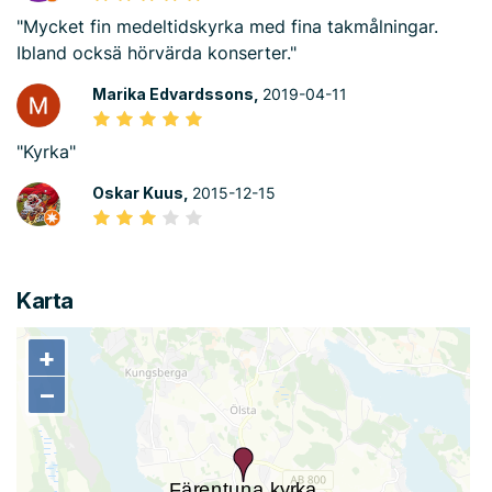
"Mycket fin medeltidskyrka med fina takmålningar.
Ibland ocksä hörvärda konserter."
Marika Edvardssons,
2019-04-11
"Kyrka"
Oskar Kuus,
2015-12-15
Karta
+
+
−
−