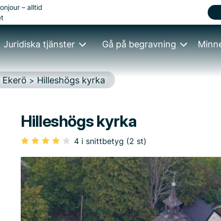
onjour – alltid
t
Juridiska tjänster
Gå på begravning
Minn
Ekerö
Hilleshögs kyrka
>
>
Hilleshögs kyrka
4 i snittbetyg (2 st)