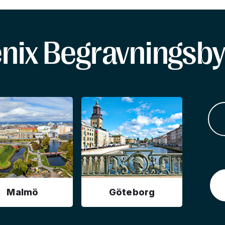
enix Begravningsby
Malmö
Göteborg