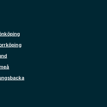
önköping
orrköping
und
Umeå
Kungsbacka