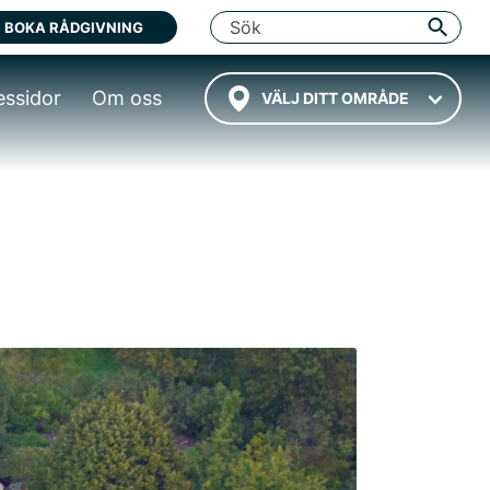
BOKA RÅDGIVNING
essidor
Om oss
VÄLJ DITT OMRÅDE