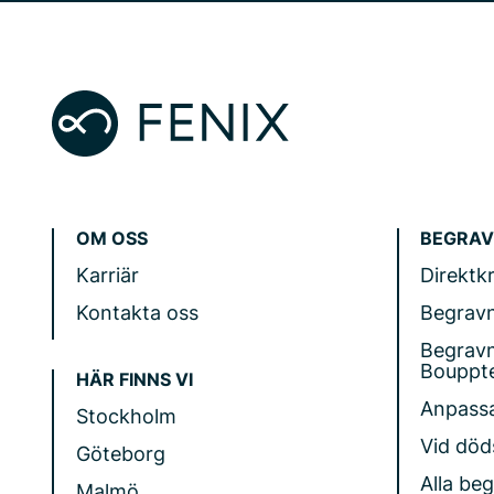
OM OSS
BEGRAV
Karriär
Direktk
Kontakta oss
Begrav
Begrav
Bouppt
HÄR FINNS VI
Anpass
Stockholm
Vid döds
Göteborg
Alla be
Malmö