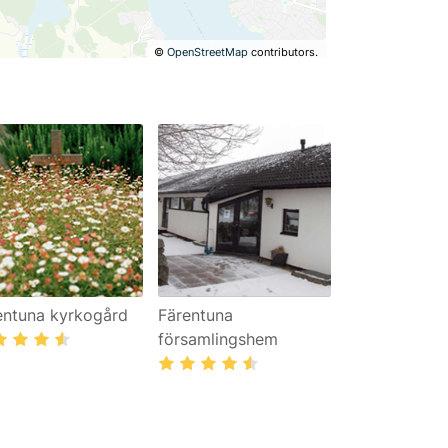
©
OpenStreetMap
contributors.
entuna kyrkogård
Färentuna
församlingshem