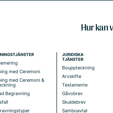
Hur kan v
NINGSTJÄNSTER
JURIDISKA
TJÄNSTER
remering
Bouppteckning
ning med Ceremoni
Arvskifte
ning med Ceremoni &
eckning
Testamente
ad Begravning
Gåvobrev
fall
Skuldebrev
gravningstyper
Samboavtal