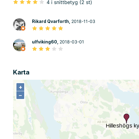
4 i snittbetyg (2 st)
Rikard Qvarforth,
2018-11-03
ulfviking60,
2018-03-01
Karta
+
+
−
−