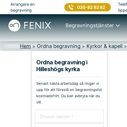
Arrangera en
Telef
020-82 82 82
begravning
öppe
Begravningstjänster
Hem
Ordna begravning
Kyrkor & kapell
>
>
Ordna begravning i
Hilleshögs kyrka
Platser på Ekerö
Senast nästa arbetsdag så ringer vi
Kyrkor & kapell
upp för att föreslå en begravningstid
kostnadsfritt. Du kan avbryta när du
Begravningsplatser
vill.
Församlingshem
Bårhus