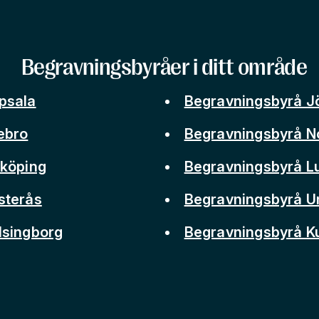
Begravningsbyråer i ditt område
psala
Begravningsbyrå J
ebro
Begravningsbyrå N
nköping
Begravningsbyrå L
sterås
Begravningsbyrå 
lsingborg
Begravningsbyrå 