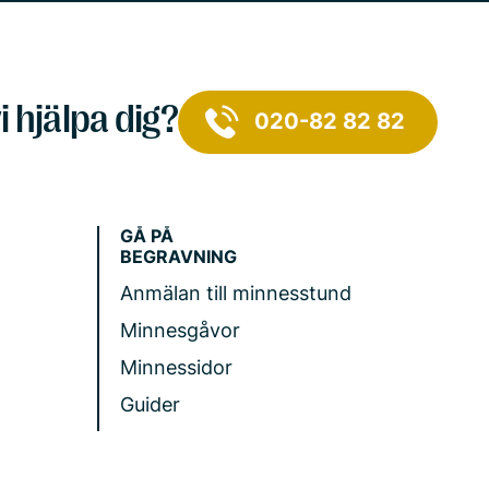
i hjälpa dig?
020-82 82 82
GÅ PÅ
BEGRAVNING
Anmälan till minnesstund
Minnesgåvor
Minnessidor
Guider