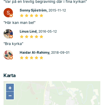
"Var på en trevlig begravning där i fina kyrkan"
Sonny Sjöström,
2015-11-12
"Här kan man be!"
Linus Lind,
2016-05-12
"Bra kyrka"
Haidar Al-Rahimy,
2018-09-01
Karta
+
+
−
−