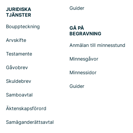
Guider
JURIDISKA
TJÄNSTER
Bouppteckning
GÅ PÅ
BEGRAVNING
Arvskifte
Anmälan till minnesstund
Testamente
Minnesgåvor
Gåvobrev
Minnessidor
Skuldebrev
Guider
Samboavtal
Äktenskapsförord
Samäganderättsavtal