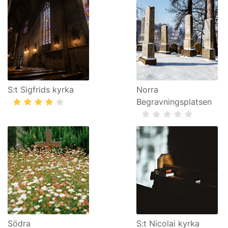
S:t Sigfrids kyrka
Norra
Begravningsplatsen
Södra
S:t Nicolai kyrka