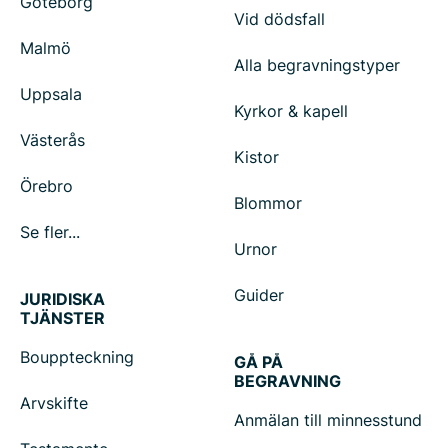
Göteborg
Vid dödsfall
Malmö
Alla begravningstyper
Uppsala
Kyrkor & kapell
Västerås
Kistor
Örebro
Blommor
Se fler...
Urnor
Guider
JURIDISKA
TJÄNSTER
Bouppteckning
GÅ PÅ
BEGRAVNING
Arvskifte
Anmälan till minnesstund