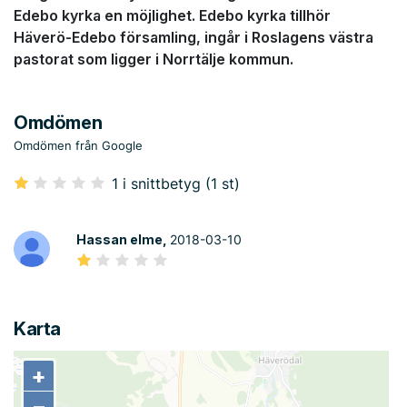
Edebo kyrka en möjlighet. Edebo kyrka tillhör
Häverö-Edebo församling, ingår i Roslagens västra
pastorat som ligger i Norrtälje kommun.
Omdömen
Omdömen från Google
1 i snittbetyg (1 st)
Hassan elme,
2018-03-10
Karta
+
+
−
−