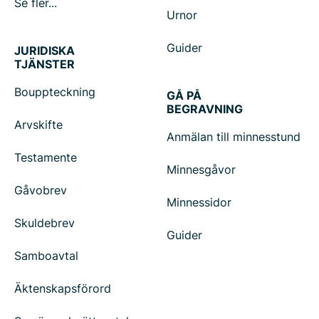
Se fler...
Urnor
Guider
JURIDISKA
TJÄNSTER
Bouppteckning
GÅ PÅ
BEGRAVNING
Arvskifte
Anmälan till minnesstund
Testamente
Minnesgåvor
Gåvobrev
Minnessidor
Skuldebrev
Guider
Samboavtal
Äktenskapsförord