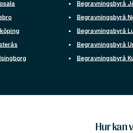
psala
Begravningsbyrå J
ebro
Begravningsbyrå N
nköping
Begravningsbyrå L
sterås
Begravningsbyrå 
lsingborg
Begravningsbyrå 
Hur kan v