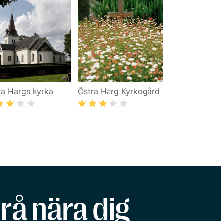
ra Hargs kyrka
Östra Harg Kyrkogård
rå nära dig