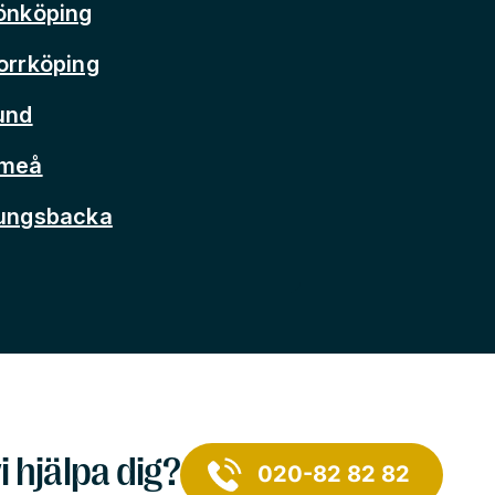
önköping
orrköping
und
Umeå
Kungsbacka
i hjälpa dig?
020-82 82 82