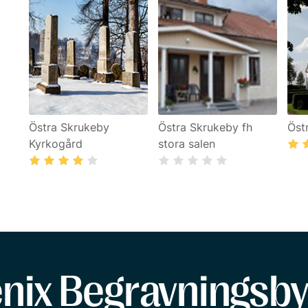
Östra Skrukeby
Östra Skrukeby fh
Öst
Kyrkogård
stora salen
enix Begravningsby