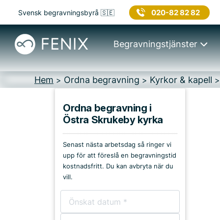
020-82 82 82
Svensk begravningsbyrå 🇸🇪
Begravningstjänster
Hem
Ordna begravning
Kyrkor & kapell
>
>
Ordna begravning i
Östra Skrukeby kyrka
Platser i Linköping
Senast nästa arbetsdag så ringer vi
Kyrkor & kapell
upp för att föreslå en begravningstid
kostnadsfritt. Du kan avbryta när du
Begravningsplatser
vill.
Församlingshem
Bårhus