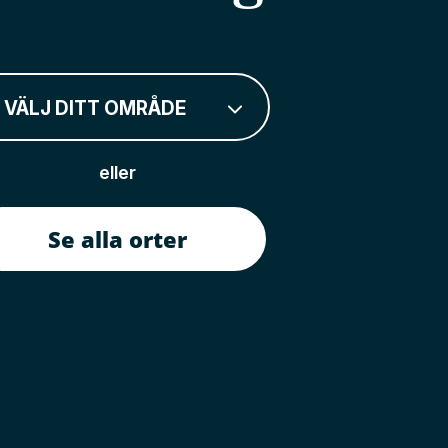
VÄLJ DITT OMRÅDE
eller
Se alla orter