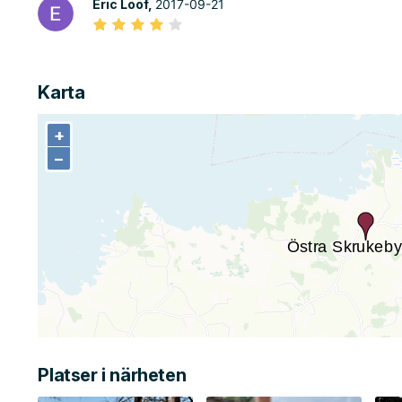
Eric Lööf,
2017-09-21
Karta
+
+
−
−
Platser i närheten