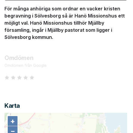
För många anhöriga som ordnar en vacker kristen
begravning i Sölvesborg så är Hanö Missionshus ett
möjligt val. Hanö Missionshus tillhör Mjällby
församling, ingår i Mjällby pastorat som ligger i
Sölvesborg kommun.
Omdömen
Omdömen från Google
Karta
+
+
−
−