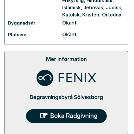
Frikyrklig
,
Hinduistisk
,
Islamisk
,
Jehovas
,
Judisk
,
Katolsk
,
Kristen
,
Ortodox
Okänt
Byggnadsår:
Okänt
Platsen:
Mer information
Begravningsbyrå Sölvesborg
Boka Rådgivning