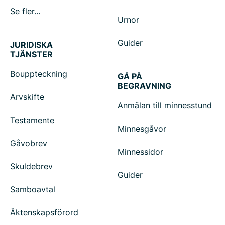
Se fler...
Urnor
Guider
JURIDISKA
TJÄNSTER
Bouppteckning
GÅ PÅ
BEGRAVNING
Arvskifte
Anmälan till minnesstund
Testamente
Minnesgåvor
Gåvobrev
Minnessidor
Skuldebrev
Guider
Samboavtal
Äktenskapsförord