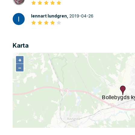
lennart lundgren,
2019-04-26
Karta
+
+
−
−