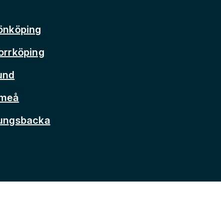
önköping
orrköping
und
Umeå
Kungsbacka