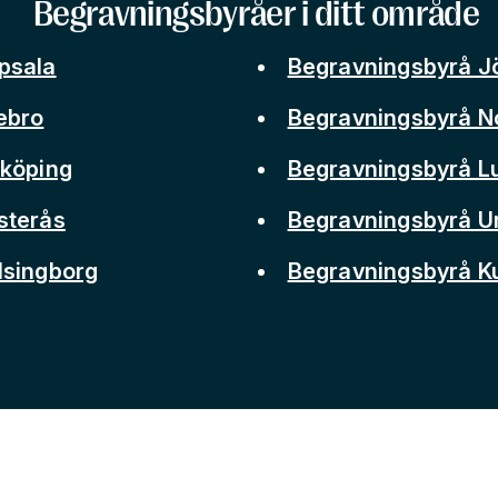
Begravningsbyråer i ditt område
psala
Begravningsbyrå J
ebro
Begravningsbyrå N
nköping
Begravningsbyrå L
sterås
Begravningsbyrå 
lsingborg
Begravningsbyrå 