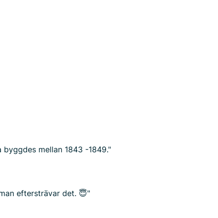
ka byggdes mellan 1843 -1849."
 man eftersträvar det. 😇"