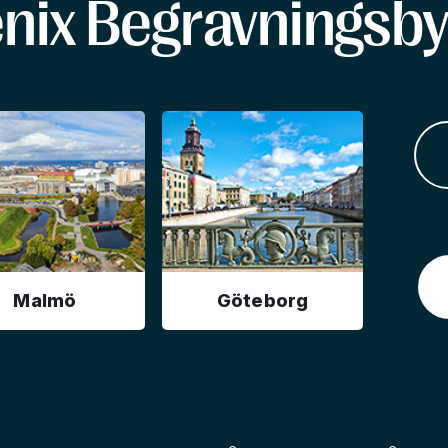
enix Begravningsby
Malmö
Göteborg