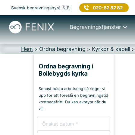
020-82 82 82
Svensk begravningsbyrå 🇸🇪
Begravningstjänster
Hem
Ordna begravning
Kyrkor & kapell
>
>
Ordna begravning i
Bollebygds kyrka
Platser i Bollebygd
Senast nästa arbetsdag så ringer vi
Kyrkor & kapell
upp för att föreslå en begravningstid
kostnadsfritt. Du kan avbryta när du
Begravningsplatser
vill.
Församlingshem
Bårhus