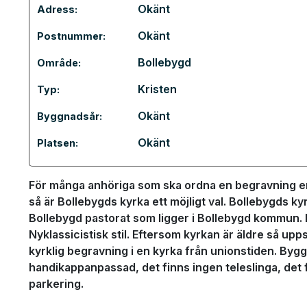
Okänt
Adress:
Okänt
Postnummer:
Bollebygd
Område:
Kristen
Typ:
Okänt
Byggnadsår:
Okänt
Platsen:
För många anhöriga som ska ordna en begravning en
så är Bollebygds kyrka ett möjligt val. Bollebygds kyr
Bollebygd pastorat som ligger i Bollebygd kommun. 
Nyklassicistisk stil. Eftersom kyrkan är äldre så upp
kyrklig begravning i en kyrka från unionstiden. Byg
handikappanpassad, det finns ingen teleslinga, det f
parkering.