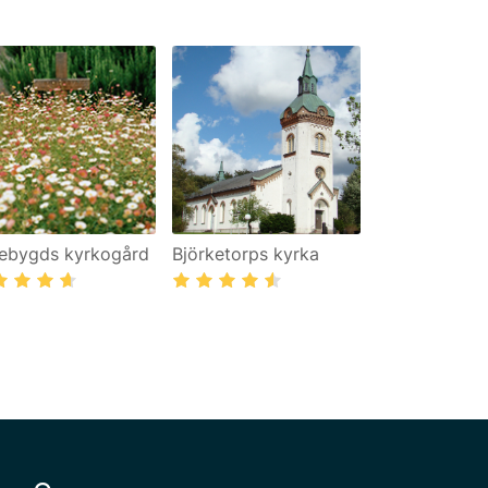
lebygds kyrkogård
Björketorps kyrka