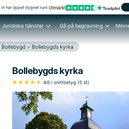
Vi har öppet dygnet runt
Juridiska tjänster
Gå på begravning
Minn
Bollebygd
Bollebygds kyrka
>
>
Bollebygds kyrka
4.6 i snittbetyg (5 st)