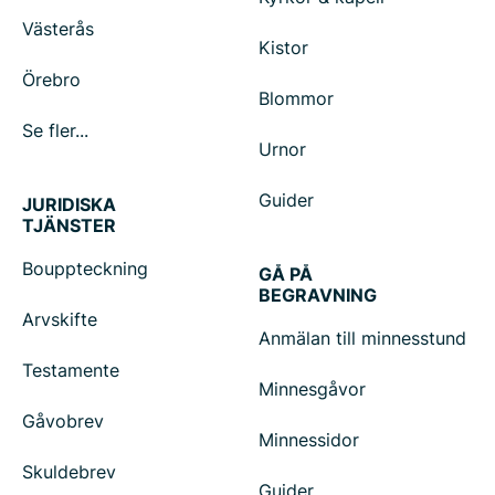
Västerås
Kistor
Örebro
Blommor
Se fler...
Urnor
Guider
JURIDISKA
TJÄNSTER
Bouppteckning
GÅ PÅ
BEGRAVNING
Arvskifte
Anmälan till minnesstund
Testamente
Minnesgåvor
Gåvobrev
Minnessidor
Skuldebrev
Guider