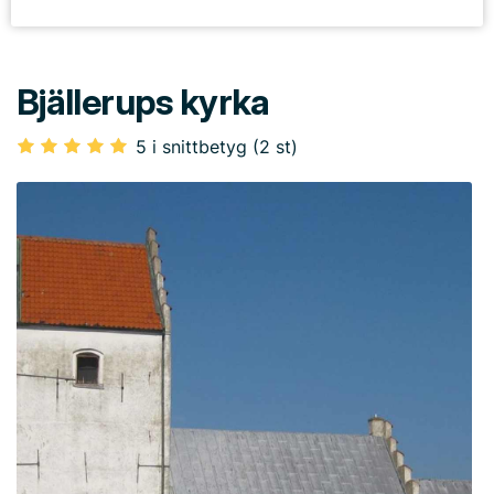
Bjällerups kyrka
5 i snittbetyg (2 st)