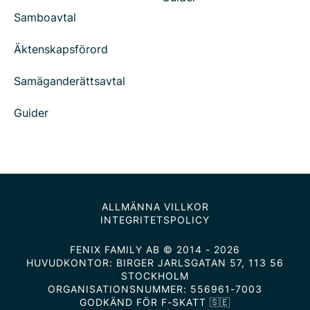
Samboavtal
Äktenskapsförord
Samäganderättsavtal
Guider
ALLMÄNNA VILLKOR
INTEGRITETSPOLICY
FENIX FAMILY AB © 2014 - 2026
HUVUDKONTOR: BIRGER JARLSGATAN 57, 113 56
STOCKHOLM
ORGANISATIONSNUMMER: 556961-7003
GODKÄND FÖR F-SKATT 🇸🇪