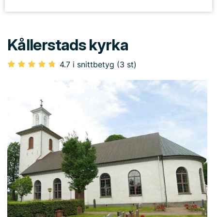
Kållerstads kyrka
4.7 i snittbetyg (3 st)