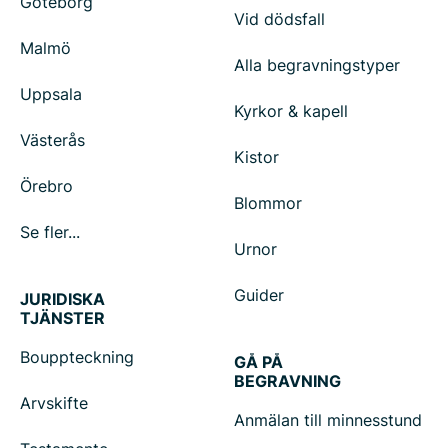
Göteborg
Vid dödsfall
Malmö
Alla begravningstyper
Uppsala
Kyrkor & kapell
Västerås
Kistor
Örebro
Blommor
Se fler...
Urnor
Guider
JURIDISKA
TJÄNSTER
Bouppteckning
GÅ PÅ
BEGRAVNING
Arvskifte
Anmälan till minnesstund