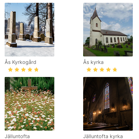
Ås Kyrkogård
Ås kyrka
Jälluntofta
Jälluntofta kyrka