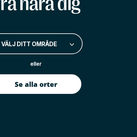
rå nära dig
VÄLJ DITT OMRÅDE
eller
Se alla orter