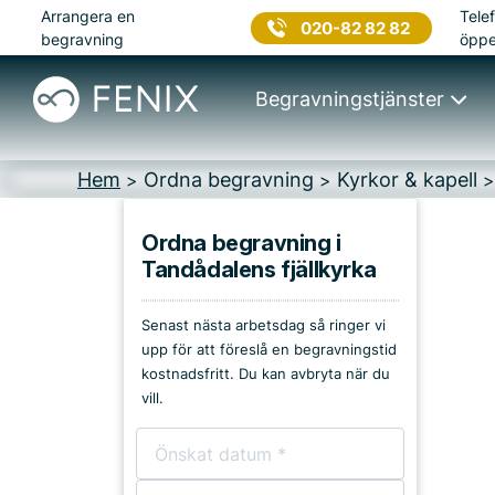
Arrangera en
Telef
020-82 82 82
begravning
öppe
Begravningstjänster
Hem
Ordna begravning
Kyrkor & kapell
>
>
Ordna begravning i
Tandådalens fjällkyrka
Platser i Malung-
Sälen
Senast nästa arbetsdag så ringer vi
upp för att föreslå en begravningstid
Kyrkor & kapell
kostnadsfritt. Du kan avbryta när du
vill.
Begravningsplatser
Församlingshem