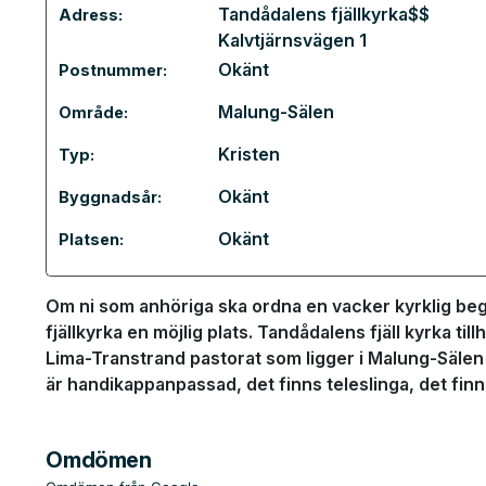
Tandådalens fjällkyrka$$
Adress:
Kalvtjärnsvägen 1
Okänt
Postnummer:
Malung-Sälen
Område:
Kristen
Typ:
Okänt
Byggnadsår:
Okänt
Platsen:
Om ni som anhöriga ska ordna en vacker kyrklig beg
fjällkyrka en möjlig plats. Tandådalens fjäll kyrka ti
Lima-Transtrand pastorat som ligger i Malung-Säle
är handikappanpassad, det finns teleslinga, det finn
Omdömen