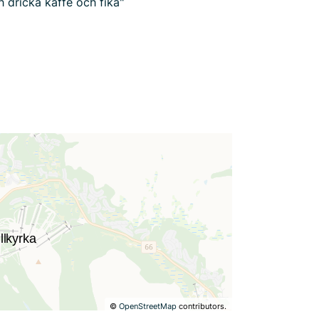
 dricka kaffe och fika"
©
OpenStreetMap
contributors.