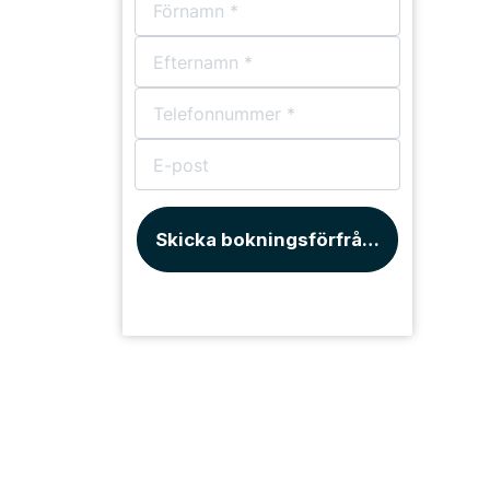
Bårhus
Skicka bokningsförfrågan