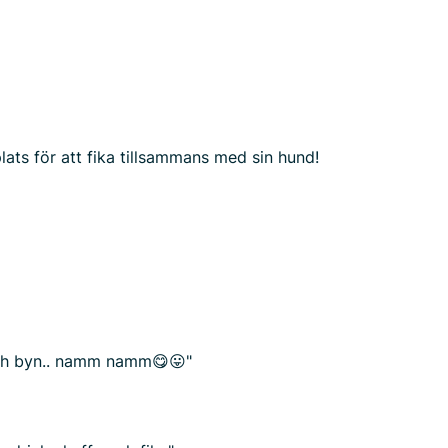
lats för att fika tillsammans med sin hund!
 och byn.. namm namm😋😛"