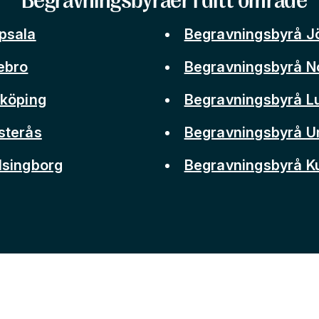
Begravningsbyråer i ditt område
psala
Begravningsbyrå J
ebro
Begravningsbyrå N
nköping
Begravningsbyrå L
sterås
Begravningsbyrå 
lsingborg
Begravningsbyrå 