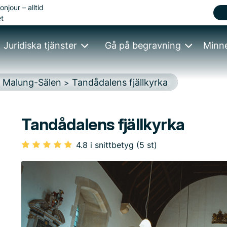
onjour – alltid
t
Juridiska tjänster
Gå på begravning
Minn
Malung-Sälen
Tandådalens fjällkyrka
>
>
Tandådalens fjällkyrka
4.8 i snittbetyg (5 st)