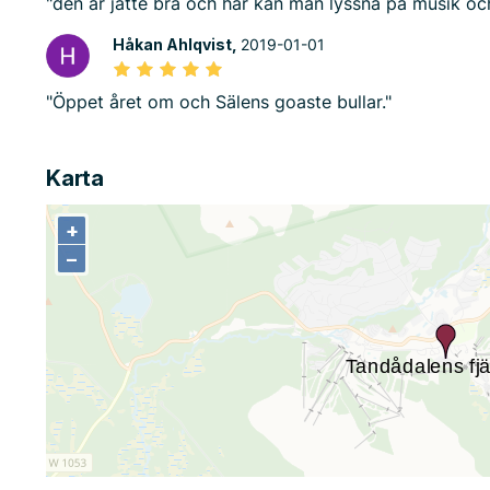
"den är jätte bra och här kan man lyssna på musik och
Håkan Ahlqvist,
2019-01-01
"Öppet året om och Sälens goaste bullar."
Karta
+
+
−
−