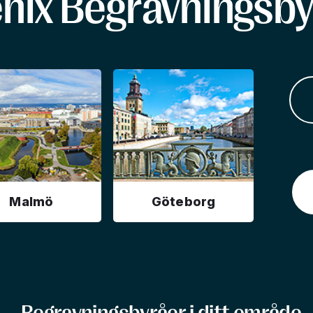
enix Begravningsby
Malmö
Göteborg