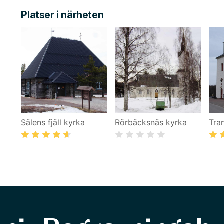
Platser i närheten
Sälens fjäll kyrka
Rörbäcksnäs kyrka
Tra