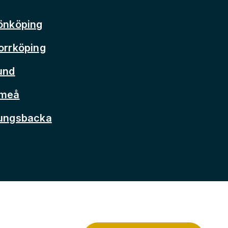
önköping
orrköping
und
Umeå
Kungsbacka