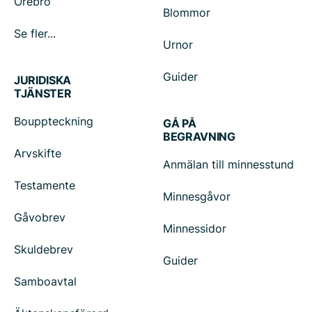
Örebro
Blommor
Se fler...
Urnor
Guider
JURIDISKA
TJÄNSTER
Bouppteckning
GÅ PÅ
BEGRAVNING
Arvskifte
Anmälan till minnesstund
Testamente
Minnesgåvor
Gåvobrev
Minnessidor
Skuldebrev
Guider
Samboavtal