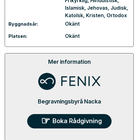
Frikyrklig
,
Hinduistisk
,
Islamisk
,
Jehovas
,
Judisk
,
Katolsk
,
Kristen
,
Ortodox
Okänt
Byggnadsår:
Okänt
Platsen:
Mer information
Begravningsbyrå Nacka
Boka Rådgivning