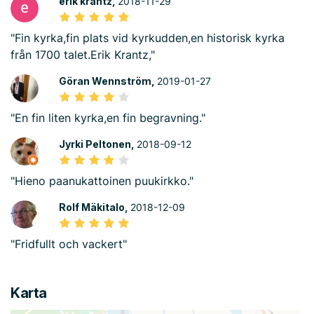
erik krantz,
2018-11-29
"Fin kyrka,fin plats vid kyrkudden,en historisk kyrka
från 1700 talet.Erik Krantz,"
Göran Wennström,
2019-01-27
"En fin liten kyrka,en fin begravning."
Jyrki Peltonen,
2018-09-12
"Hieno paanukattoinen puukirkko."
Rolf Mäkitalo,
2018-12-09
"Fridfullt och vackert"
Karta