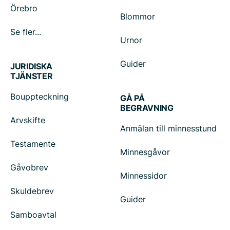
Örebro
Blommor
Se fler...
Urnor
Guider
JURIDISKA
TJÄNSTER
Bouppteckning
GÅ PÅ
BEGRAVNING
Arvskifte
Anmälan till minnesstund
Testamente
Minnesgåvor
Gåvobrev
Minnessidor
Skuldebrev
Guider
Samboavtal