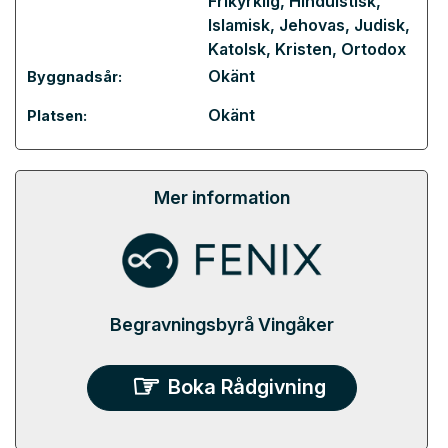
Frikyrklig
,
Hinduistisk
,
Islamisk
,
Jehovas
,
Judisk
,
Katolsk
,
Kristen
,
Ortodox
Okänt
Byggnadsår:
Okänt
Platsen:
Mer information
Begravningsbyrå Vingåker
Boka Rådgivning