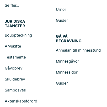
Se fler...
Urnor
Guider
JURIDISKA
TJÄNSTER
Bouppteckning
GÅ PÅ
BEGRAVNING
Arvskifte
Anmälan till minnesstund
Testamente
Minnesgåvor
Gåvobrev
Minnessidor
Skuldebrev
Guider
Samboavtal
Äktenskapsförord