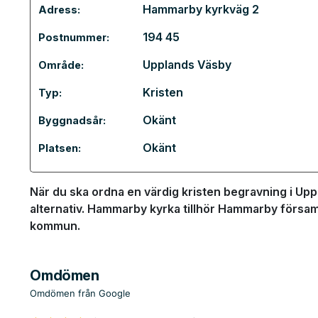
Hammarby kyrkväg 2
Adress:
194 45
Postnummer:
Upplands Väsby
Område:
Kristen
Typ:
Okänt
Byggnadsår:
Okänt
Platsen:
När du ska ordna en värdig kristen begravning i Up
alternativ. Hammarby kyrka tillhör Hammarby försam
kommun.
Omdömen
Omdömen från Google