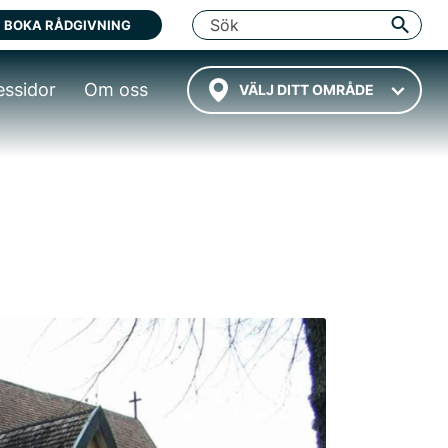
BOKA RÅDGIVNING
essidor
Om oss
VÄLJ DITT OMRÅDE