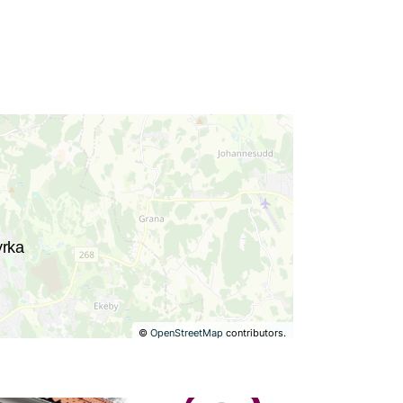
©
OpenStreetMap
contributors.