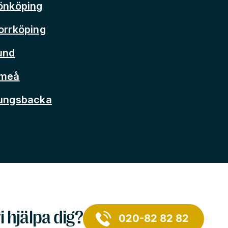
önköping
orrköping
und
Umeå
Kungsbacka
i hjälpa dig?
020-82 82 82