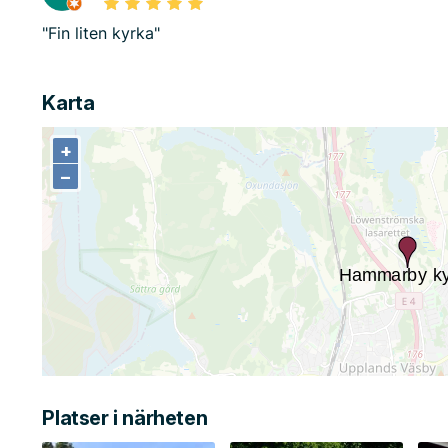
"Fin liten kyrka"
Karta
+
+
−
−
Platser i närheten