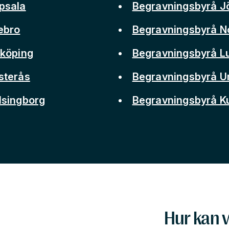
psala
Begravningsbyrå J
ebro
Begravningsbyrå N
nköping
Begravningsbyrå L
sterås
Begravningsbyrå 
lsingborg
Begravningsbyrå 
Hur kan v