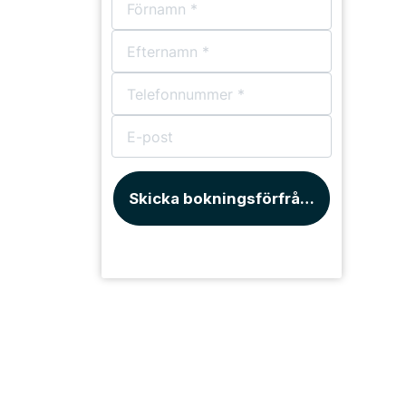
Bårhus
Skicka bokningsförfrågan