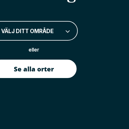
VÄLJ DITT OMRÅDE
eller
Se alla orter