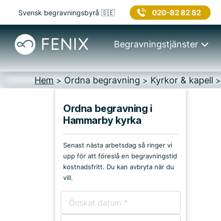
020-82 82 82
Svensk begravningsbyrå 🇸🇪
Begravningstjänster
Hem
Ordna begravning
Kyrkor & kapell
>
>
Ordna begravning i
Hammarby kyrka
Platser i Upplands
Väsby
Senast nästa arbetsdag så ringer vi
upp för att föreslå en begravningstid
Kyrkor & kapell
kostnadsfritt. Du kan avbryta när du
vill.
Begravningsplatser
Församlingshem