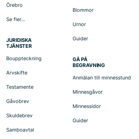
Örebro
Blommor
Se fler...
Urnor
Guider
JURIDISKA
TJÄNSTER
Bouppteckning
GÅ PÅ
BEGRAVNING
Arvskifte
Anmälan till minnesstund
Testamente
Minnesgåvor
Gåvobrev
Minnessidor
Skuldebrev
Guider
Samboavtal