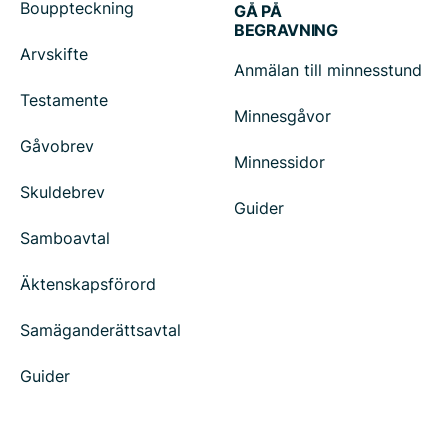
Bouppteckning
GÅ PÅ
BEGRAVNING
Arvskifte
Anmälan till minnesstund
Testamente
Minnesgåvor
Gåvobrev
Minnessidor
Skuldebrev
Guider
Samboavtal
Äktenskapsförord
Samäganderättsavtal
Guider