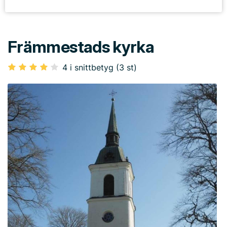
Främmestads kyrka
4 i snittbetyg (3 st)