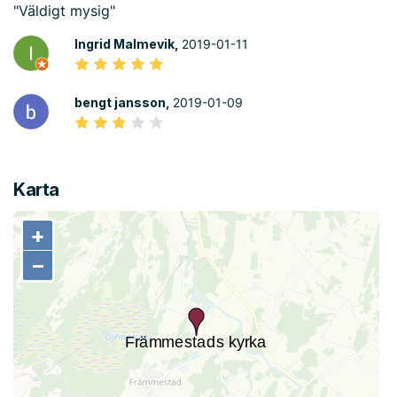
"Väldigt mysig"
Ingrid Malmevik,
2019-01-11
bengt jansson,
2019-01-09
Karta
+
+
−
−