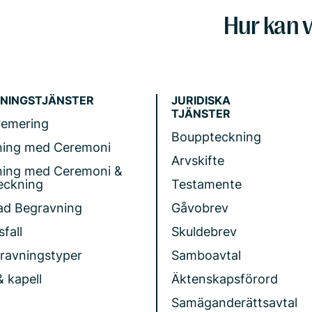
Hur kan v
NINGSTJÄNSTER
JURIDISKA
TJÄNSTER
remering
Bouppteckning
ning med Ceremoni
Arvskifte
ning med Ceremoni &
eckning
Testamente
ad Begravning
Gåvobrev
fall
Skuldebrev
gravningstyper
Samboavtal
& kapell
Äktenskapsförord
Samäganderättsavtal