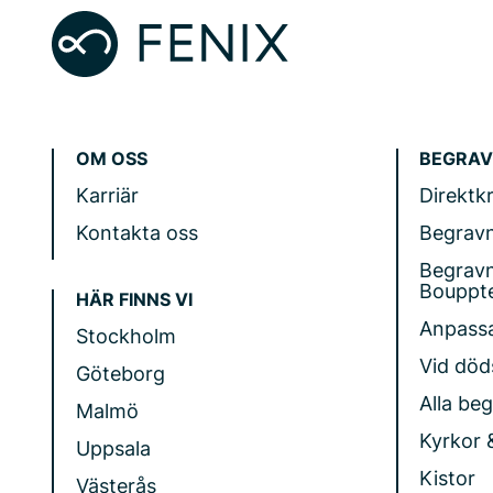
OM OSS
BEGRAV
Karriär
Direktk
Kontakta oss
Begrav
Begrav
Bouppt
HÄR FINNS VI
Anpass
Stockholm
Vid döds
Göteborg
Alla be
Malmö
Kyrkor 
Uppsala
Kistor
Västerås