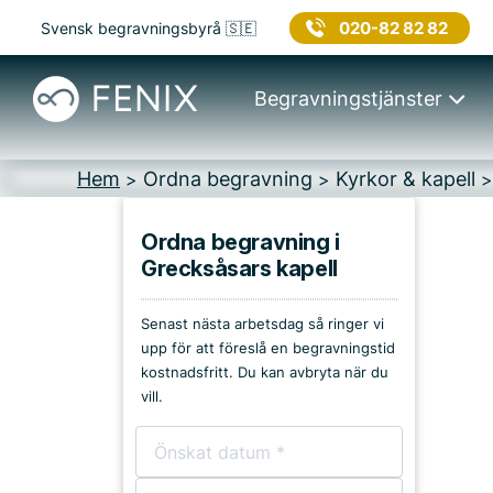
020-82 82 82
Svensk begravningsbyrå 🇸🇪
Begravningstjänster
Hem
Ordna begravning
Kyrkor & kapell
>
>
Ordna begravning i
Grecksåsars kapell
Platser i Nora
Senast nästa arbetsdag så ringer vi
Kyrkor & kapell
upp för att föreslå en begravningstid
kostnadsfritt. Du kan avbryta när du
Begravningsplatser
vill.
Församlingshem
Bårhus