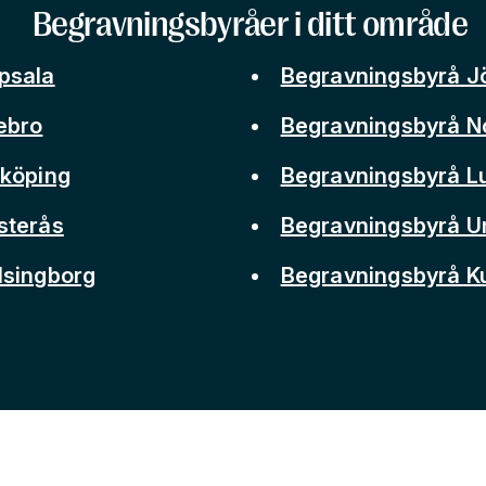
Begravningsbyråer i ditt område
psala
Begravningsbyrå J
ebro
Begravningsbyrå N
nköping
Begravningsbyrå L
sterås
Begravningsbyrå 
lsingborg
Begravningsbyrå 