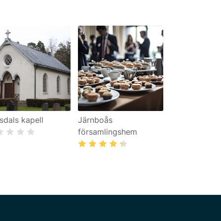
sdals kapell
Järnboås
församlingshem