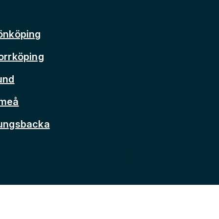
önköping
orrköping
und
Umeå
Kungsbacka