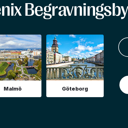
enix Begravningsby
Malmö
Göteborg