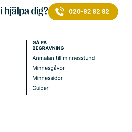
i hjälpa dig?
020-82 82 82
GÅ PÅ
BEGRAVNING
Anmälan till minnesstund
Minnesgåvor
Minnessidor
Guider