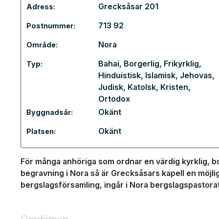
Grecksåsar 201
Adress:
713 92
Postnummer:
Nora
Område:
Bahai
,
Borgerlig
,
Frikyrklig
,
Typ:
Hinduistisk
,
Islamisk
,
Jehovas
,
Judisk
,
Katolsk
,
Kristen
,
Ortodox
Okänt
Byggnadsår:
Okänt
Platsen:
För många anhöriga som ordnar en värdig kyrklig, bo
begravning i Nora så är Grecksåsars kapell en möjlig
bergslagsförsamling, ingår i Nora bergslagspastora