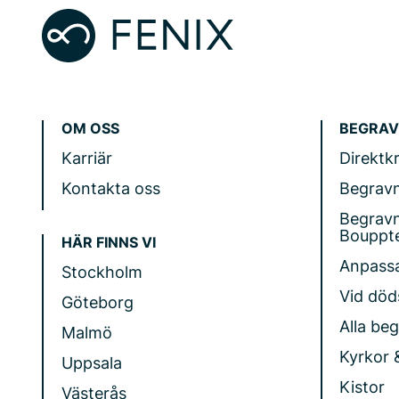
OM OSS
BEGRAV
Karriär
Direktk
Kontakta oss
Begrav
Begrav
Bouppt
HÄR FINNS VI
Anpass
Stockholm
Vid döds
Göteborg
Alla be
Malmö
Kyrkor 
Uppsala
Kistor
Västerås