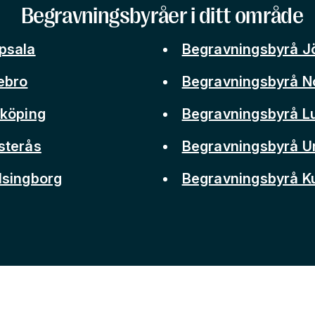
Begravningsbyråer i ditt område
psala
Begravningsbyrå J
ebro
Begravningsbyrå N
nköping
Begravningsbyrå L
sterås
Begravningsbyrå 
lsingborg
Begravningsbyrå 