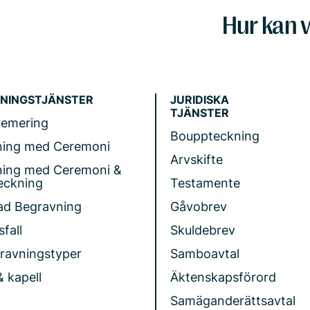
Hur kan v
NINGSTJÄNSTER
JURIDISKA
TJÄNSTER
remering
Bouppteckning
ning med Ceremoni
Arvskifte
ning med Ceremoni &
eckning
Testamente
ad Begravning
Gåvobrev
fall
Skuldebrev
gravningstyper
Samboavtal
& kapell
Äktenskapsförord
Samäganderättsavtal