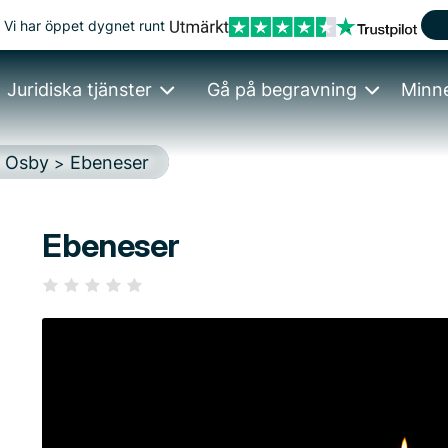
Vi har öppet dygnet runt
Juridiska tjänster
Gå på begravning
Minn
Osby
Ebeneser
>
>
Ebeneser