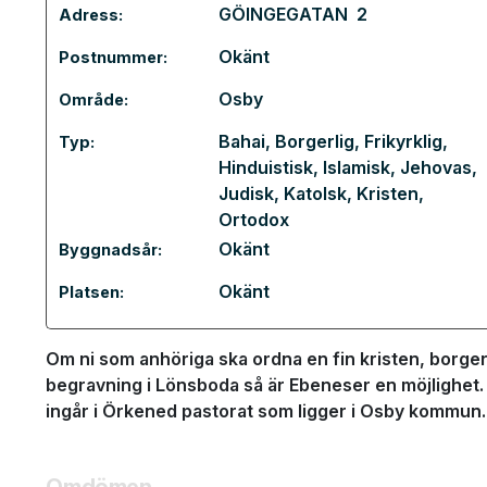
GÖINGEGATAN 2
Adress:
Okänt
Postnummer:
Osby
Område:
Bahai
,
Borgerlig
,
Frikyrklig
,
Typ:
Hinduistisk
,
Islamisk
,
Jehovas
,
Judisk
,
Katolsk
,
Kristen
,
Ortodox
Okänt
Byggnadsår:
Okänt
Platsen:
Om ni som anhöriga ska ordna en fin kristen, borgerl
begravning i Lönsboda så är Ebeneser en möjlighet.
ingår i Örkened pastorat som ligger i Osby kommun.