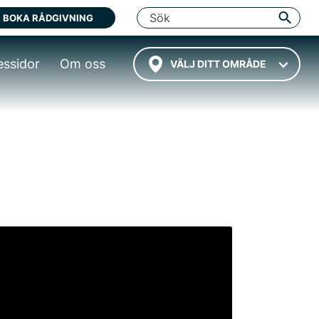
BOKA RÅDGIVNING
essidor
Om oss
VÄLJ DITT OMRÅDE