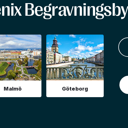
enix Begravningsby
Malmö
Göteborg