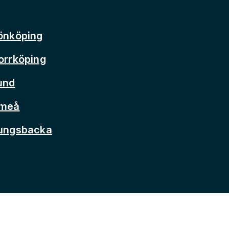
önköping
orrköping
und
Umeå
Kungsbacka