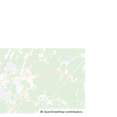
©
OpenStreetMap
contributors.