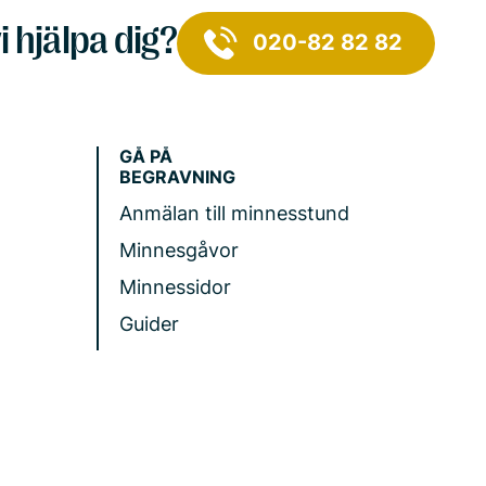
i hjälpa dig?
020-82 82 82
GÅ PÅ
BEGRAVNING
Anmälan till minnesstund
Minnesgåvor
Minnessidor
Guider