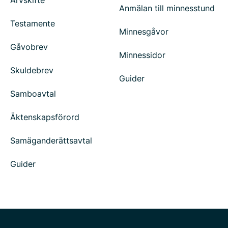
Arvskifte
Anmälan till minnesstund
Testamente
Minnesgåvor
Gåvobrev
Minnessidor
Skuldebrev
Guider
Samboavtal
Äktenskapsförord
Samäganderättsavtal
Guider