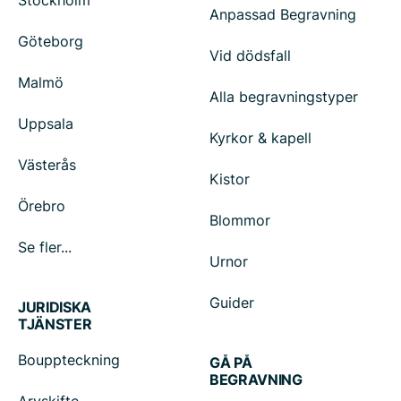
Stockholm
Anpassad Begravning
Göteborg
Vid dödsfall
Malmö
Alla begravningstyper
Uppsala
Kyrkor & kapell
Västerås
Kistor
Örebro
Blommor
Se fler...
Urnor
Guider
JURIDISKA
TJÄNSTER
Bouppteckning
GÅ PÅ
BEGRAVNING