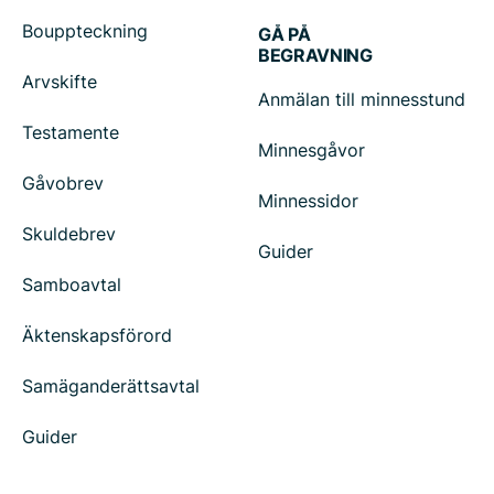
Bouppteckning
GÅ PÅ
BEGRAVNING
Arvskifte
Anmälan till minnesstund
Testamente
Minnesgåvor
Gåvobrev
Minnessidor
Skuldebrev
Guider
Samboavtal
Äktenskapsförord
Samäganderättsavtal
Guider