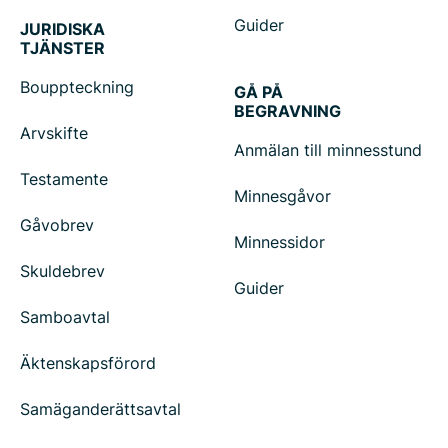
Guider
JURIDISKA
TJÄNSTER
Bouppteckning
GÅ PÅ
BEGRAVNING
Arvskifte
Anmälan till minnesstund
Testamente
Minnesgåvor
Gåvobrev
Minnessidor
Skuldebrev
Guider
Samboavtal
Äktenskapsförord
Samäganderättsavtal