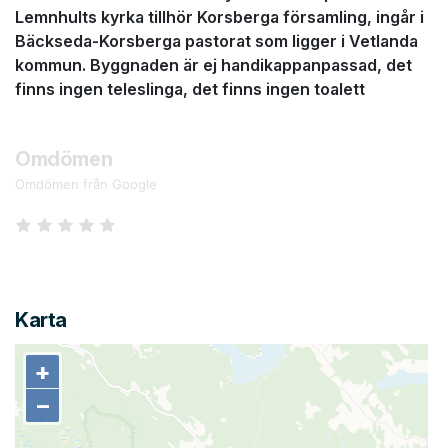
Lemnhults kyrka tillhör Korsberga församling, ingår i
Bäckseda-Korsberga pastorat som ligger i Vetlanda
kommun. Byggnaden är ej handikappanpassad, det
finns ingen teleslinga, det finns ingen toalett
Omdömen
Omdömen från Google
Karta
+
+
−
−