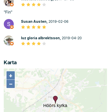
"Fin"
Susan Austen,
2019-02-06
luz gloria albrektsson,
2019-04-20
Karta
+
+
−
−