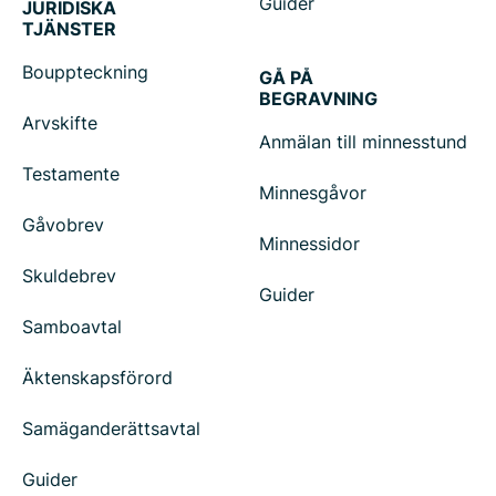
Guider
JURIDISKA
TJÄNSTER
Bouppteckning
GÅ PÅ
BEGRAVNING
Arvskifte
Anmälan till minnesstund
Testamente
Minnesgåvor
Gåvobrev
Minnessidor
Skuldebrev
Guider
Samboavtal
Äktenskapsförord
Samäganderättsavtal
Guider