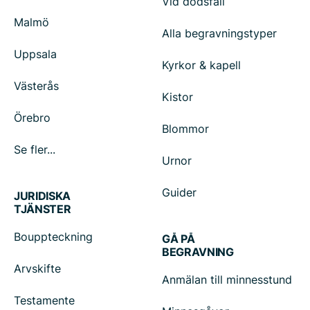
Vid dödsfall
Malmö
Alla begravningstyper
Uppsala
Kyrkor & kapell
Västerås
Kistor
Örebro
Blommor
Se fler...
Urnor
Guider
JURIDISKA
TJÄNSTER
Bouppteckning
GÅ PÅ
BEGRAVNING
Arvskifte
Anmälan till minnesstund
Testamente