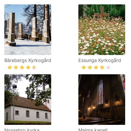
Bärebergs Kyrkogård
Essunga Kyrkogård
Nossebro kyrka
Malma kapell