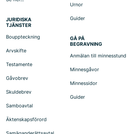
Urnor
Guider
JURIDISKA
TJÄNSTER
Bouppteckning
GÅ PÅ
BEGRAVNING
Arvskifte
Anmälan till minnesstund
Testamente
Minnesgåvor
Gåvobrev
Minnessidor
Skuldebrev
Guider
Samboavtal
Äktenskapsförord
Samäganderättsavtal