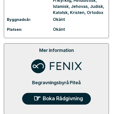
Frikyrklig
,
Hinduistisk
,
Islamisk
,
Jehovas
,
Judisk
,
Katolsk
,
Kristen
,
Ortodox
Okänt
Byggnadsår:
Okänt
Platsen:
Mer information
Begravningsbyrå Piteå
Boka Rådgivning