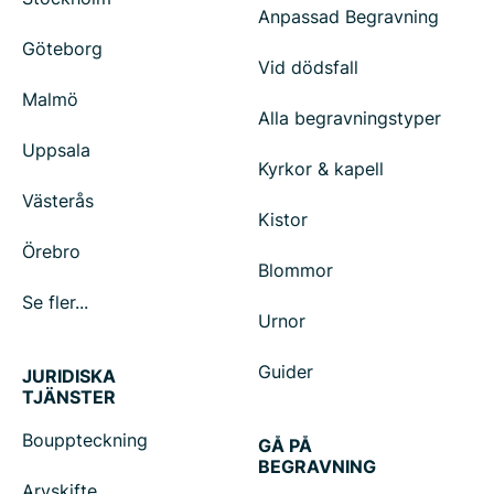
Anpassad Begravning
Göteborg
Vid dödsfall
Malmö
Alla begravningstyper
Uppsala
Kyrkor & kapell
Västerås
Kistor
Örebro
Blommor
Se fler...
Urnor
Guider
JURIDISKA
TJÄNSTER
Bouppteckning
GÅ PÅ
BEGRAVNING
Arvskifte