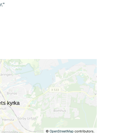
r."
©
OpenStreetMap
contributors.