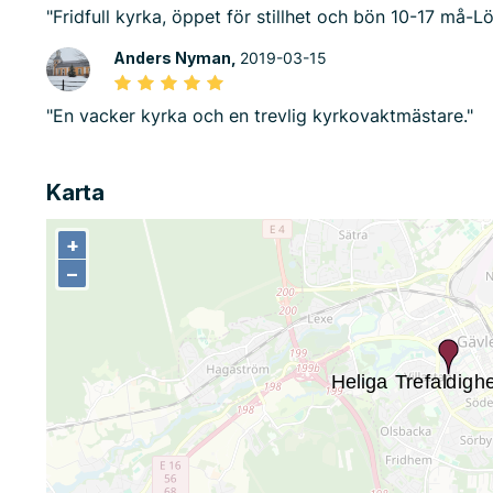
"Fridfull kyrka, öppet för stillhet och bön 10-17 må-Lö
Anders Nyman,
2019-03-15
"En vacker kyrka och en trevlig kyrkovaktmästare."
Karta
+
+
−
−