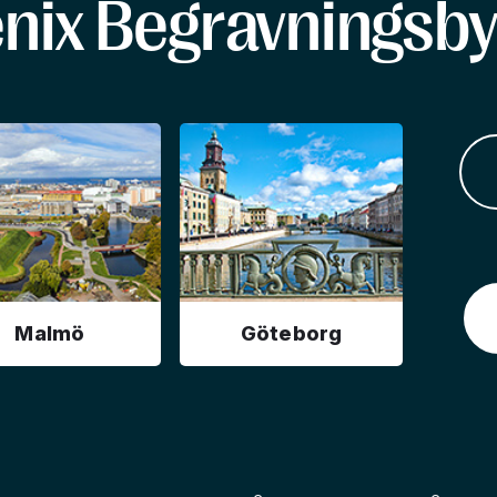
enix Begravningsby
Malmö
Göteborg