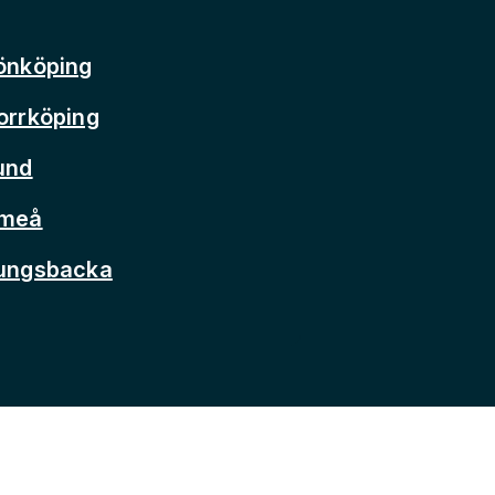
önköping
orrköping
und
Umeå
Kungsbacka