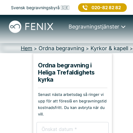
020-82 82 82
Svensk begravningsbyrå 🇸🇪
Begravningstjänster
Hem
Ordna begravning
Kyrkor & kapell
>
>
Ordna begravning i
Heliga Trefaldighets
Platser i Gävle
kyrka
Kyrkor & kapell
Senast nästa arbetsdag så ringer vi
upp för att föreslå en begravningstid
Begravningsplatser
kostnadsfritt. Du kan avbryta när du
vill.
Församlingshem
Bårhus