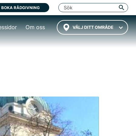
BOKA RÅDGIVNING
essidor
Om oss
VÄLJ DITT OMRÅDE