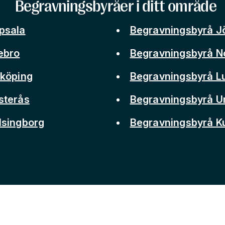
Begravningsbyråer i ditt område
psala
Begravningsbyrå J
ebro
Begravningsbyrå N
nköping
Begravningsbyrå L
sterås
Begravningsbyrå 
lsingborg
Begravningsbyrå 