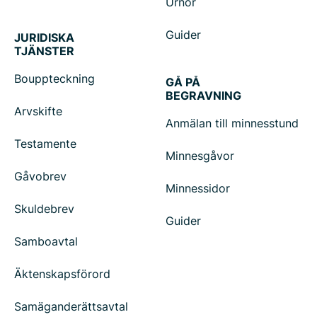
Urnor
Guider
JURIDISKA
TJÄNSTER
Bouppteckning
GÅ PÅ
BEGRAVNING
Arvskifte
Anmälan till minnesstund
Testamente
Minnesgåvor
Gåvobrev
Minnessidor
Skuldebrev
Guider
Samboavtal
Äktenskapsförord
Samäganderättsavtal