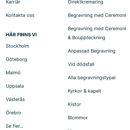
Karriär
Direktkremering
Kontakta oss
Begravning med Ceremoni
Begravning med Ceremoni
HÄR FINNS VI
& Bouppteckning
Stockholm
Anpassad Begravning
Göteborg
Vid dödsfall
Malmö
Alla begravningstyper
Uppsala
Kyrkor & kapell
Västerås
Kistor
Örebro
Blommor
Se fler...