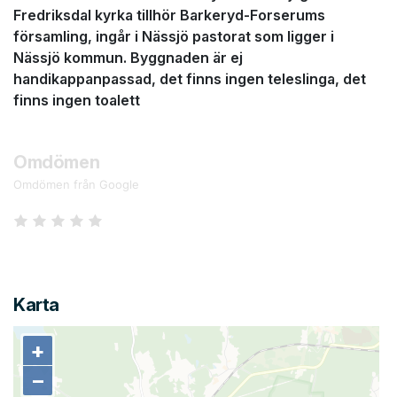
Fredriksdal kyrka tillhör Barkeryd-Forserums
församling, ingår i Nässjö pastorat som ligger i
Nässjö kommun. Byggnaden är ej
handikappanpassad, det finns ingen teleslinga, det
finns ingen toalett
Omdömen
Omdömen från Google
Karta
+
+
−
−