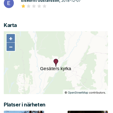
Elsebritt Gustafsson,
2018-12-07
Karta
+
+
−
−
©
OpenStreetMap
contributors.
Platser i närheten