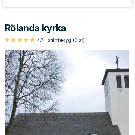
Rölanda kyrka
4.7 i snittbetyg (3 st)