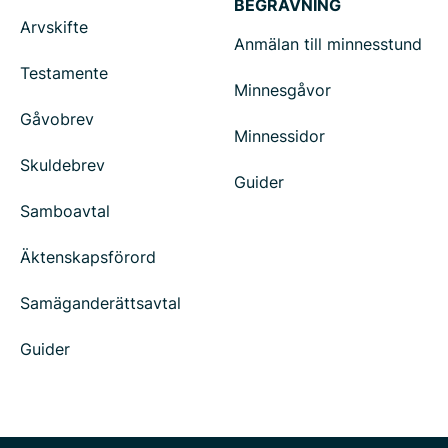
BEGRAVNING
Arvskifte
Anmälan till minnesstund
Testamente
Minnesgåvor
Gåvobrev
Minnessidor
Skuldebrev
Guider
Samboavtal
Äktenskapsförord
Samäganderättsavtal
Guider