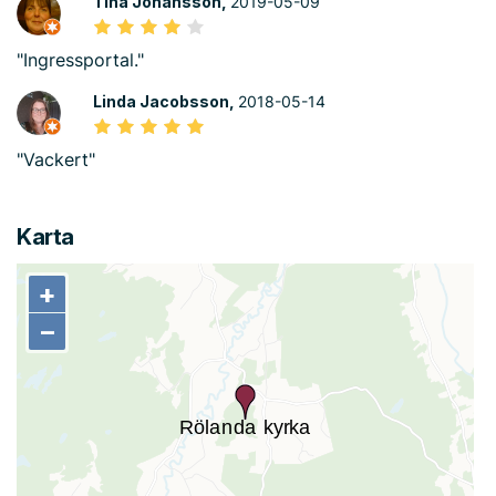
Tina Johansson,
2019-05-09
"Ingressportal."
Linda Jacobsson,
2018-05-14
"Vackert"
Karta
+
+
−
−