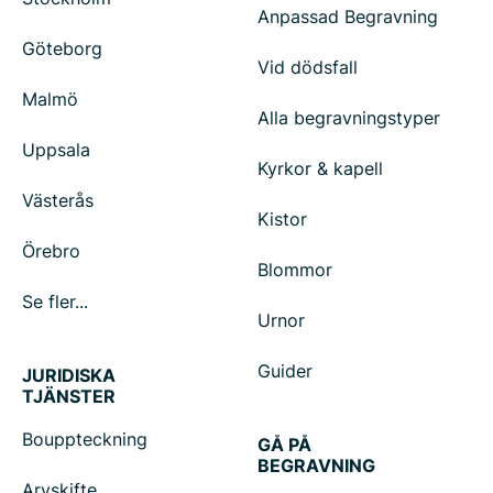
Anpassad Begravning
Göteborg
Vid dödsfall
Malmö
Alla begravningstyper
Uppsala
Kyrkor & kapell
Västerås
Kistor
Örebro
Blommor
Se fler...
Urnor
Guider
JURIDISKA
TJÄNSTER
Bouppteckning
GÅ PÅ
BEGRAVNING
Arvskifte