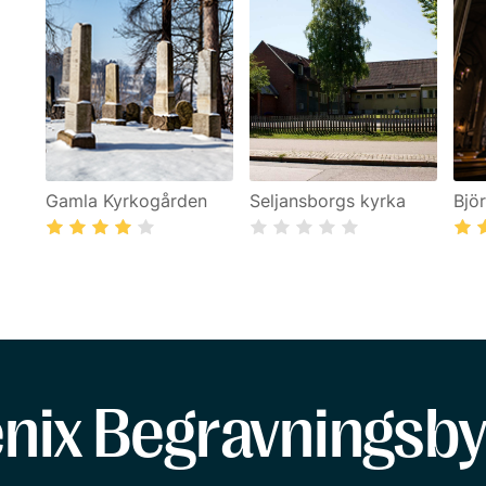
Gamla Kyrkogården
Seljansborgs kyrka
Bjö
enix Begravningsby