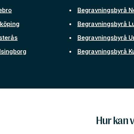
ebro
Begravningsbyrå N
nköping
Begravningsbyrå L
sterås
Begravningsbyrå 
lsingborg
Begravningsbyrå 
Hur kan v