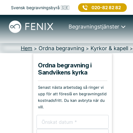
020-82 82 82
Svensk begravningsbyrå 🇸🇪
Begravningstjänster
Hem
Ordna begravning
Kyrkor & kapell
>
>
Ordna begravning i
Sandvikens kyrka
Platser i Sandviken
Senast nästa arbetsdag så ringer vi
Kyrkor & kapell
upp för att föreslå en begravningstid
kostnadsfritt. Du kan avbryta när du
Begravningsplatser
vill.
Församlingshem
Bårhus