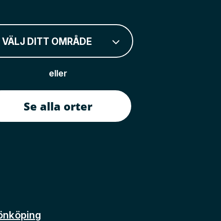
VÄLJ DITT OMRÅDE
eller
Se alla orter
önköping