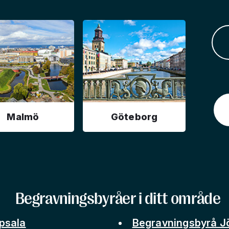
Malmö
Göteborg
Begravningsbyråer i ditt område
psala
Begravningsbyrå J