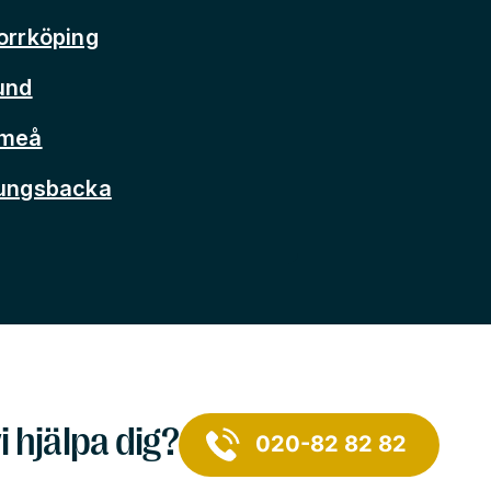
orrköping
und
Umeå
Kungsbacka
i hjälpa dig?
020-82 82 82