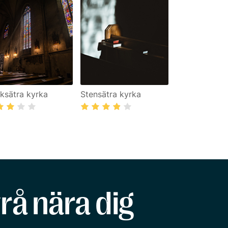
rksätra kyrka
Stensätra kyrka
rå nära dig