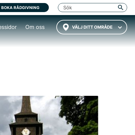
BOKA RÅDGIVNING
essidor
Om oss
VÄLJ DITT OMRÅDE