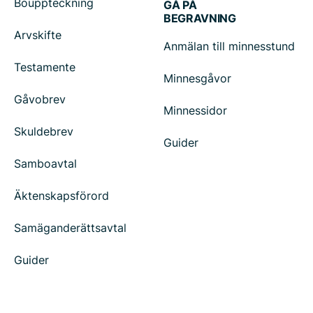
Bouppteckning
GÅ PÅ
BEGRAVNING
Arvskifte
Anmälan till minnesstund
Testamente
Minnesgåvor
Gåvobrev
Minnessidor
Skuldebrev
Guider
Samboavtal
Äktenskapsförord
Samäganderättsavtal
Guider