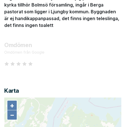
kyrka tillhör Bolmsö församling, ingår i Berga
pastorat som ligger i Ljungby kommun. Byggnaden
är ej handikappanpassad, det finns ingen teleslinga,
det finns ingen toalett
Omdömen
Omdömen från Google
Karta
+
+
−
−