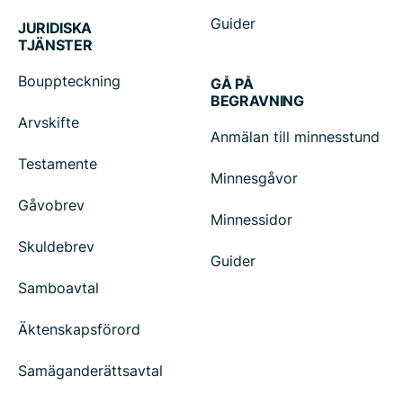
Guider
JURIDISKA
TJÄNSTER
Bouppteckning
GÅ PÅ
BEGRAVNING
Arvskifte
Anmälan till minnesstund
Testamente
Minnesgåvor
Gåvobrev
Minnessidor
Skuldebrev
Guider
Samboavtal
Äktenskapsförord
Samäganderättsavtal