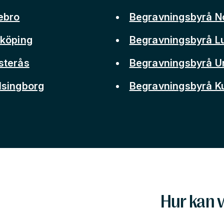
ebro
Begravningsbyrå N
nköping
Begravningsbyrå L
sterås
Begravningsbyrå 
lsingborg
Begravningsbyrå 
Hur kan v