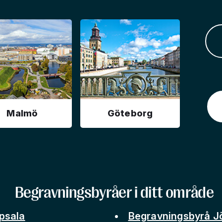
Malmö
Göteborg
Begravningsbyråer i ditt område
psala
Begravningsbyrå J