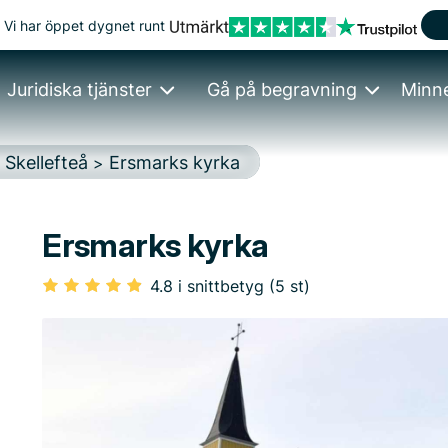
Vi har öppet dygnet runt
Juridiska tjänster
Gå på begravning
Minn
Skellefteå
Ersmarks kyrka
>
>
Ersmarks kyrka
4.8 i snittbetyg (5 st)