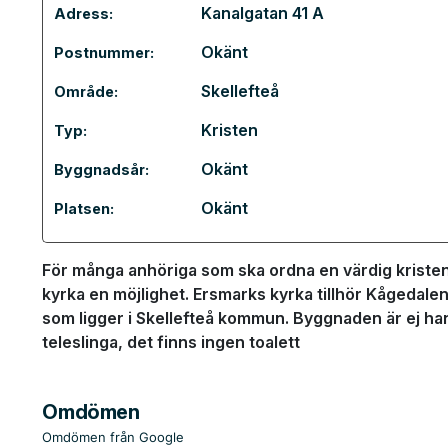
Kanalgatan 41 A
Adress:
Okänt
Postnummer:
Skellefteå
Område:
Kristen
Typ:
Okänt
Byggnadsår:
Okänt
Platsen:
För många anhöriga som ska ordna en värdig kristen
kyrka en möjlighet. Ersmarks kyrka tillhör Kågedalen
som ligger i Skellefteå kommun. Byggnaden är ej ha
teleslinga, det finns ingen toalett
Omdömen
Omdömen från Google