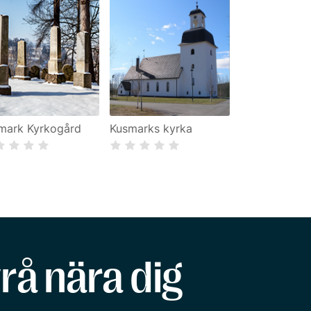
mark Kyrkogård
Kusmarks kyrka
rå nära dig