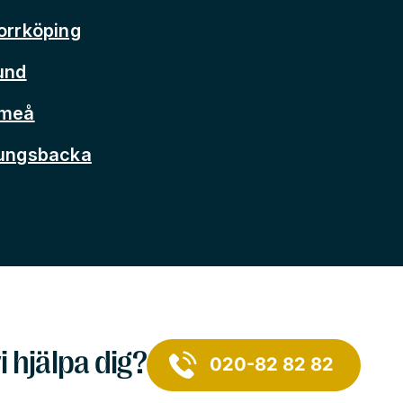
orrköping
und
Umeå
Kungsbacka
i hjälpa dig?
020-82 82 82