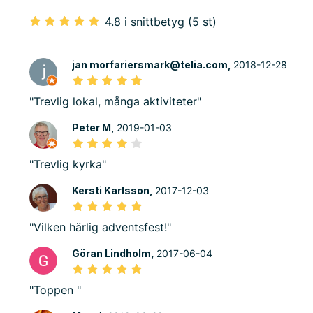
4.8 i snittbetyg (5 st)
jan morfariersmark@telia.com,
2018-12-28
"Trevlig lokal, många aktiviteter"
Peter M,
2019-01-03
"Trevlig kyrka"
Kersti Karlsson,
2017-12-03
"Vilken härlig adventsfest!"
Göran Lindholm,
2017-06-04
"Toppen "