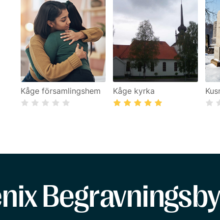
Kåge församlingshem
Kåge kyrka
Kus
enix Begravningsby