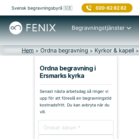
020-82 82 82
Svensk begravningsbyrå 🇸🇪
Begravningstjänster
Hem
Ordna begravning
Kyrkor & kapell
>
>
Ordna begravning i
Ersmarks kyrka
Platser i Skellefteå
Senast nästa arbetsdag så ringer vi
Kyrkor & kapell
upp för att föreslå en begravningstid
kostnadsfritt. Du kan avbryta när du
Begravningsplatser
vill.
Församlingshem
Bårhus