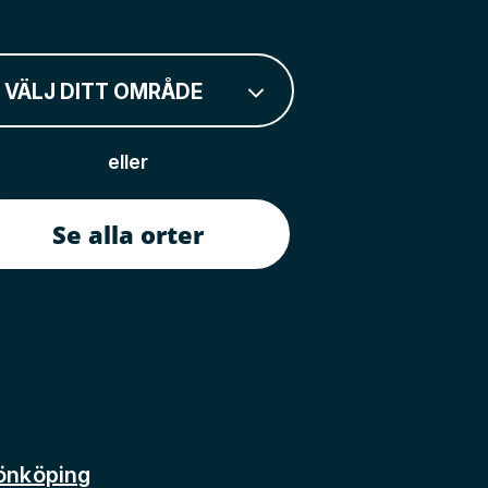
VÄLJ DITT OMRÅDE
eller
Se alla orter
önköping