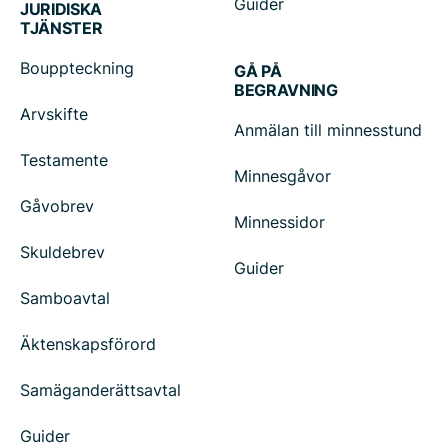
Guider
JURIDISKA
TJÄNSTER
Bouppteckning
GÅ PÅ
BEGRAVNING
Arvskifte
Anmälan till minnesstund
Testamente
Minnesgåvor
Gåvobrev
Minnessidor
Skuldebrev
Guider
Samboavtal
Äktenskapsförord
Samäganderättsavtal
Guider