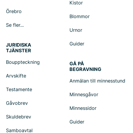
Kistor
Örebro
Blommor
Se fler...
Urnor
Guider
JURIDISKA
TJÄNSTER
Bouppteckning
GÅ PÅ
BEGRAVNING
Arvskifte
Anmälan till minnesstund
Testamente
Minnesgåvor
Gåvobrev
Minnessidor
Skuldebrev
Guider
Samboavtal