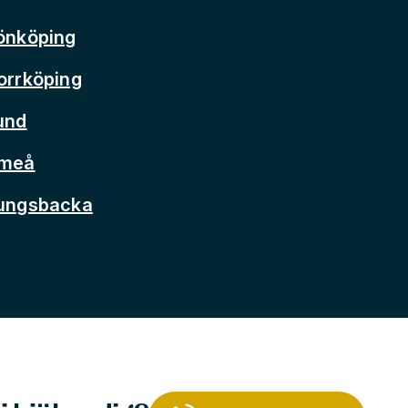
önköping
orrköping
und
Umeå
Kungsbacka