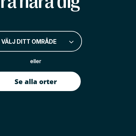
rå nära dig
VÄLJ DITT OMRÅDE
eller
Se alla orter