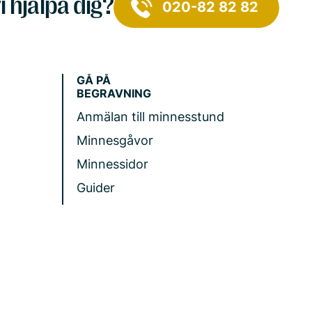
i hjälpa dig?
020-82 82 82
GÅ PÅ
BEGRAVNING
Anmälan till minnesstund
Minnesgåvor
Minnessidor
Guider