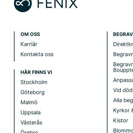
OM OSS
BEGRAV
Karriär
Direktk
Kontakta oss
Begrav
Begrav
Bouppt
HÄR FINNS VI
Anpass
Stockholm
Vid döds
Göteborg
Alla be
Malmö
Kyrkor 
Uppsala
Kistor
Västerås
Blommo
Örebro