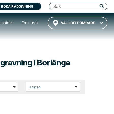
BOKA RÅDGIVNING
essidor
Om oss
VÄLJ DITT OMRÅDE
begravning i Borlänge
Kristen