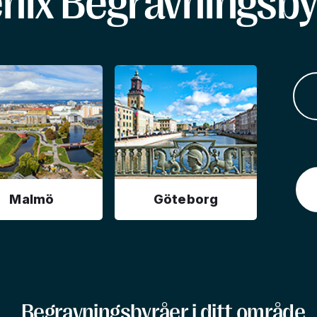
enix Begravningsby
Malmö
Göteborg
Begravningsbyråer i ditt område