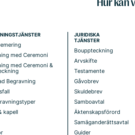
Hur kan v
NINGSTJÄNSTER
JURIDISKA
TJÄNSTER
remering
Bouppteckning
ning med Ceremoni
Arvskifte
ning med Ceremoni &
eckning
Testamente
ad Begravning
Gåvobrev
fall
Skuldebrev
gravningstyper
Samboavtal
& kapell
Äktenskapsförord
Samäganderättsavtal
r
Guider