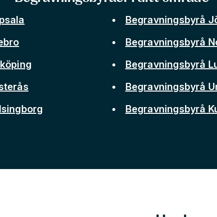
psala
Begravningsbyrå J
ebro
Begravningsbyrå N
nköping
Begravningsbyrå L
sterås
Begravningsbyrå 
lsingborg
Begravningsbyrå 