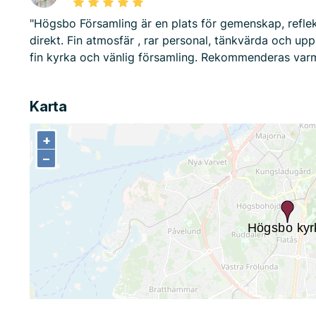
"Högsbo Församling är en plats för gemenskap, reflek
direkt. Fin atmosfär , rar personal, tänkvärda och up
fin kyrka och vänlig församling. Rekommenderas varm
Karta
+
+
−
−