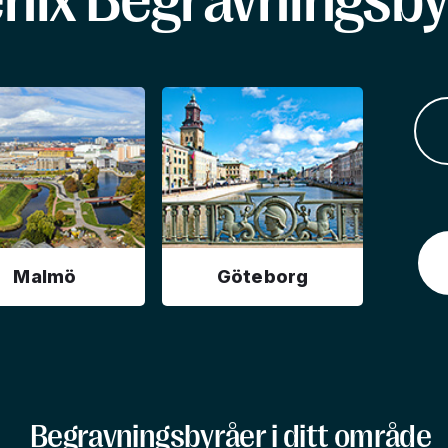
enix Begravningsby
Malmö
Göteborg
Begravningsbyråer i ditt område