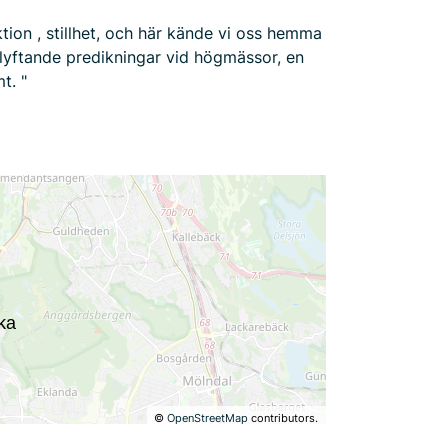
tion , stillhet, och här kände vi oss hemma
plyftande predikningar vid högmässor, en
t. "
©
OpenStreetMap
contributors.