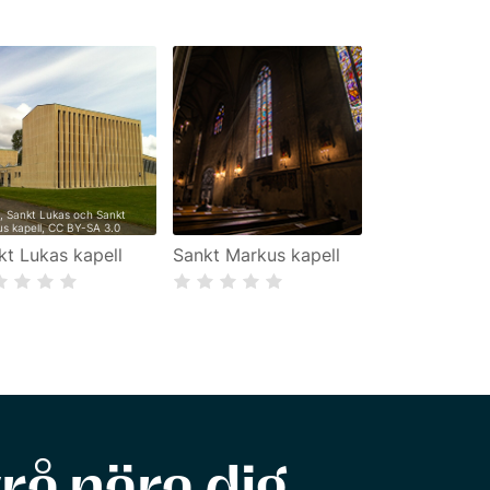
2
,
Sankt Lukas och Sankt
s kapell
,
CC BY-SA 3.0
kt Lukas kapell
Sankt Markus kapell