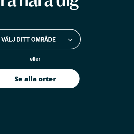
rå nära dig
VÄLJ DITT OMRÅDE
eller
Se alla orter