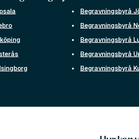
psala
Begravningsbyrå J
ebro
Begravningsbyrå N
nköping
Begravningsbyrå L
sterås
Begravningsbyrå 
lsingborg
Begravningsbyrå 