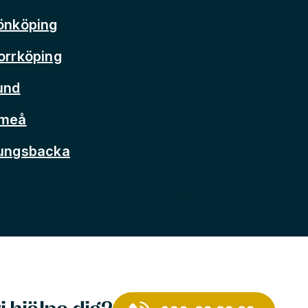
önköping
orrköping
und
Umeå
Kungsbacka