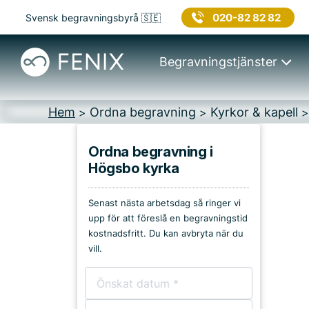
020-82 82 82
Svensk begravningsbyrå 🇸🇪
Begravningstjänster
Hem
Ordna begravning
Kyrkor & kapell
>
>
Ordna begravning i
Högsbo kyrka
Platser i Göteborg
Senast nästa arbetsdag så ringer vi
Kyrkor & kapell
upp för att föreslå en begravningstid
kostnadsfritt. Du kan avbryta när du
Begravningsplatser
vill.
Församlingshem
Bårhus