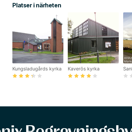
Platser i närheten
AHA
Marku
Kungsladugårds kyrka
Kaverös kyrka
San