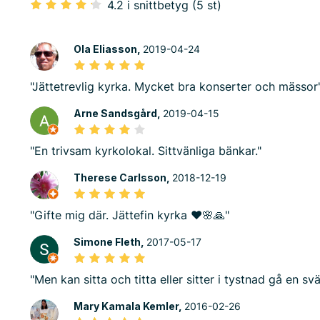
4.2 i snittbetyg (5 st)
Ola Eliasson,
2019-04-24
"Jättetrevlig kyrka. Mycket bra konserter och mässor
Arne Sandsgård,
2019-04-15
"En trivsam kyrkolokal. Sittvänliga bänkar."
Therese Carlsson,
2018-12-19
"Gifte mig där. Jättefin kyrka ❤️🌸🙏"
Simone Fleth,
2017-05-17
"Men kan sitta och titta eller sitter i tystnad gå en sv
Mary Kamala Kemler,
2016-02-26