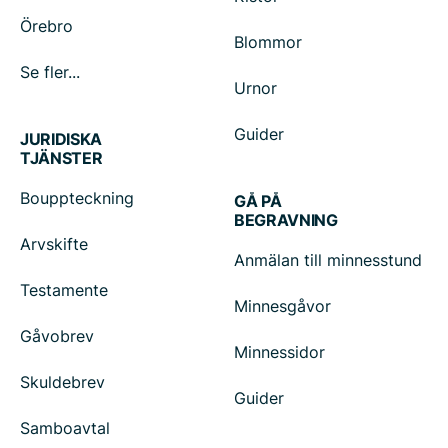
Örebro
Blommor
Se fler...
Urnor
Guider
JURIDISKA
TJÄNSTER
Bouppteckning
GÅ PÅ
BEGRAVNING
Arvskifte
Anmälan till minnesstund
Testamente
Minnesgåvor
Gåvobrev
Minnessidor
Skuldebrev
Guider
Samboavtal