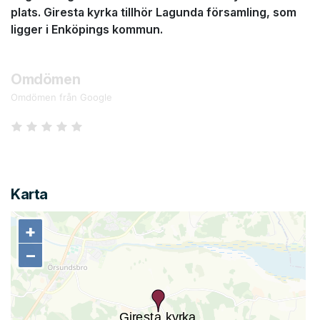
plats. Giresta kyrka tillhör Lagunda församling, som
ligger i Enköpings kommun.
Omdömen
Omdömen från Google
Karta
+
+
−
−