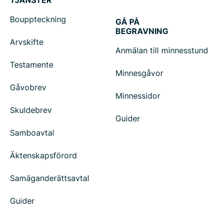
TJÄNSTER
Bouppteckning
GÅ PÅ
BEGRAVNING
Arvskifte
Anmälan till minnesstund
Testamente
Minnesgåvor
Gåvobrev
Minnessidor
Skuldebrev
Guider
Samboavtal
Äktenskapsförord
Samäganderättsavtal
Guider