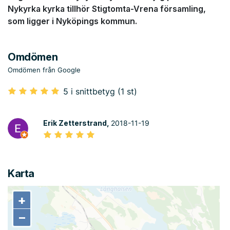
Nykyrka kyrka tillhör Stigtomta-Vrena församling,
som ligger i Nyköpings kommun.
Omdömen
Omdömen från Google
5 i snittbetyg (1 st)
Erik Zetterstrand,
2018-11-19
Karta
+
+
−
−