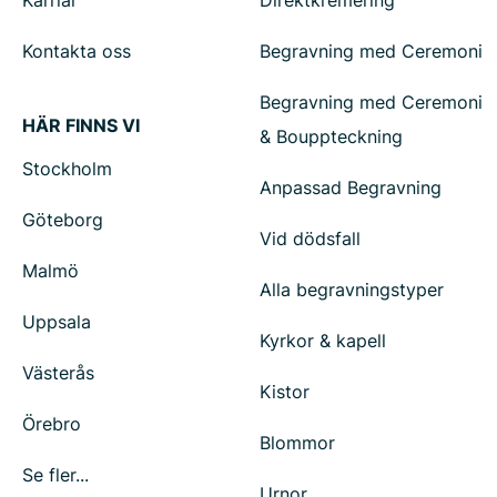
Karriär
Direktkremering
Kontakta oss
Begravning med Ceremoni
Begravning med Ceremoni
HÄR FINNS VI
& Bouppteckning
Stockholm
Anpassad Begravning
Göteborg
Vid dödsfall
Malmö
Alla begravningstyper
Uppsala
Kyrkor & kapell
Västerås
Kistor
Örebro
Blommor
Se fler...
Urnor