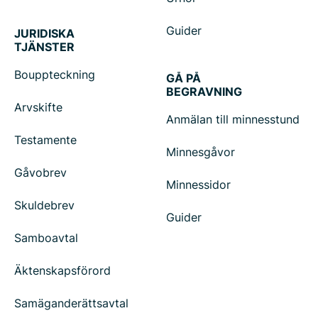
Guider
JURIDISKA
TJÄNSTER
Bouppteckning
GÅ PÅ
BEGRAVNING
Arvskifte
Anmälan till minnesstund
Testamente
Minnesgåvor
Gåvobrev
Minnessidor
Skuldebrev
Guider
Samboavtal
Äktenskapsförord
Samäganderättsavtal